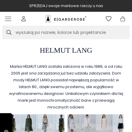
SPRZEDAJ swoje markowe rzeczy u nas
Item
3
of
Szukaj
10
HELMUT LANG
M
arka HELMUT LANG została założona w roku 1986, a od roku
2005 jest ona zarządzana już bez udziału założyciela. Dom
mody HELMUT LANG posiadał największą popularność w
latach 80., dzięki swemu prostemu, ale wyjątkowo
wyrafinowanemu designowi. Unikatowym czynnikiem dla tej
marki jest monochromatyczność barw z przewagą
mrocznych odcieni.