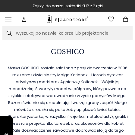
Zajrzyj do naszej zakładki KUP z 2 ręki
Item
2
of
Szukaj
10
GOSHICO
Marka GOSHICO została założona z pasji do tworzenia w 2006
roku przez dwie siostry Małgo Kotlonek - Horoch dyrektor
artystyczną marki oraz Agnieszkę Kotlonek - Wójcik jej
menadżerkę. Stworzyły model współpracy, który pozwala na
szybkie i efektywne wprowadzanie w życie pomysłów Małgo.
Razem świetnie się uzupełniają i tworzą zgrany zespół. Małgo
mówi, że urodziła się po to żeby upiększać świat kobiet.
Charakteryzatorka, wizażystka, fryzjerka, metaloplastyk, grafik i
wreszcie projektantka torebek oraz akcesoriów dla kobiet.
Całe doświadczenie zawodowe doprowadziło ją do tego