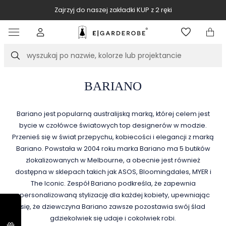
Zajrzyj do naszej zakładki KUP z 2 ręki
Item
2
of
Szukaj
10
BARIANO
Bariano jest popularną australijską marką, której celem jest
bycie w czołówce światowych top designerów w modzie.
Przenieś się w świat przepychu, kobiecości i elegancji z marką
Bariano. Powstała w 2004 roku marka Bariano ma 5 butików
zlokalizowanych w Melbourne, a obecnie jest również
dostępna w sklepach takich jak ASOS, Bloomingdales, MYER i
The Iconic. Zespół Bariano podkreśla, że zapewnia
spersonalizowaną stylizację dla każdej kobiety, upewniając
się, że dziewczyna Bariano zawsze pozostawia swój ślad
gdziekolwiek się udaje i cokolwiek robi.