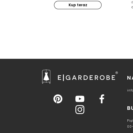
Kup teraz
N
in
B
Pię
00