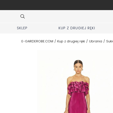
ej zakładki KUP z 2 ręki
Item
3
of
10
SKLEP
KUP Z DRUGIEJ RĘKI
E-GARDEROBE.COM
/
Kup z drugiej ręki
/
Ubrania
/
Suki