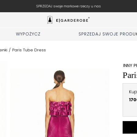
SPRZEDAJ swoje markowe rzeczy u nas
WYPOŻYCZ
SPRZEDAJ SWOJE PRODU
enki
/
Paris Tube Dress
INNY 
Pari
Kup
170