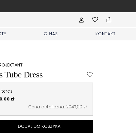
Wypełnij formularz Sprzed
KTY
O NAS
KONTAKT
PROJEKTANT
s Tube Dress
 teraz
0,00 zł
Cena detaliczna: 2047,00 zł
DODAJ DO KOSZYKA