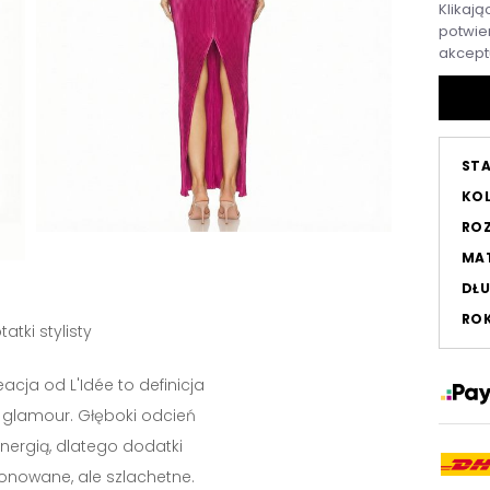
Klikają
potwier
akcept
ST
KO
RO
MAT
DŁU
RO
tatki stylisty
cja od L'Idée to definicja
glamour. Głęboki odcień
 energią, dlatego dodatki
onowane, ale szlachetne.