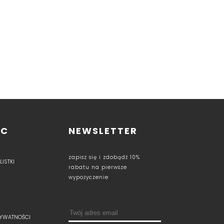
OC
NEWSLETTER
zapisz się i zdobądź 10%
ISTKI
rabatu na pierwsze
wypożyczenie
RYWATNOŚCI