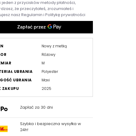
c jeden z przycisków metody płatności,
dzasz, że przeczytałeś, zrozumiałeś i
ujesz nasz
Regulamin
i
Politykę prywatności
AN
Nowy z metką
LOR
Różowy
ZMIAR
M
ERIAŁ UBRANIA
Polyester
GOŚĆ UBRANIA
Maxi
K ZAKUPU
2025
Zapłać za 30 dni
Szybka i bezpieczna wysyłka w
24h!