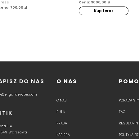
dress
Cena: 3000,00 zł
Cena: 700,00 zł
Kup teraz
APISZ DO NAS
O NAS
POM
fo@e-garderobe.com
O NAS
PORADA STYL
UTIK
BUTIK
FAQ
PRASA
REGULAMIN
kna 11A
-549 Warszawa
KARIERA
POLITYKA P