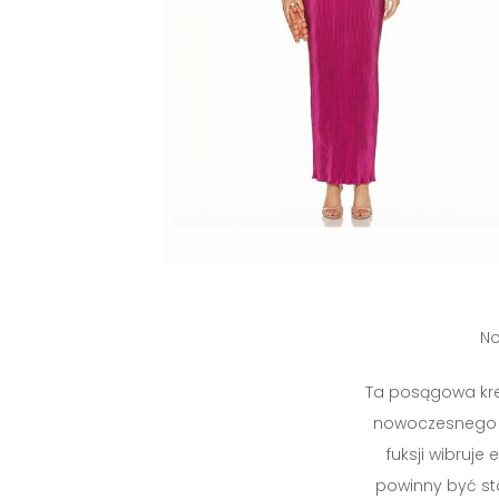
No
Ta posągowa krea
nowoczesnego 
fuksji wibruje
powinny być st