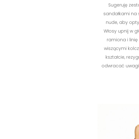
Sugeruję zesta
sandałkami na s
nude, aby opty
Włosy upnij w gł
ramiona i linię
wiszącymi kol
kształcie, rezyg
odwracać uwagi 