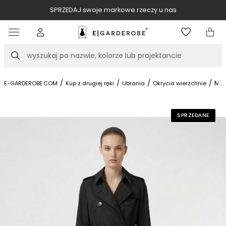
SPRZEDAJ swoje markowe rzeczy u nas
Item
4
of
Szukaj
10
/
/
/
/
Mid
...
E-GARDEROBE.COM
Kup z drugiej ręki
Ubrania
Okrycia wierzchnie
SPRZEDANE