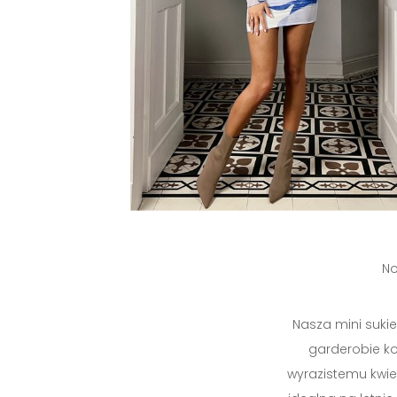
No
Nasza mini suki
garderobie ko
wyrazistemu kwie