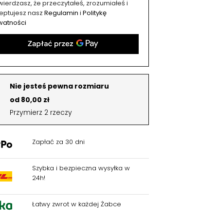
ierdzasz, że przeczytałeś, zrozumiałeś i
eptujesz nasz
Regulamin
i
Politykę
watności
Nie jesteś pewna rozmiaru
od 80,00 zł
Przymierz 2 rzeczy
Zapłać za 30 dni
Szybka i bezpieczna wysyłka w
24h!
Łatwy zwrot w każdej Żabce