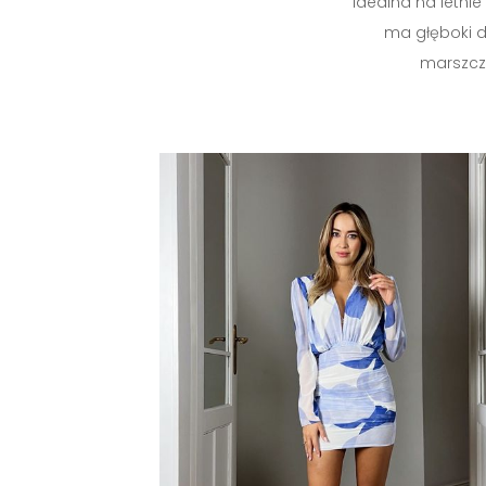
idealna na letnie 
ma głęboki d
marszcz