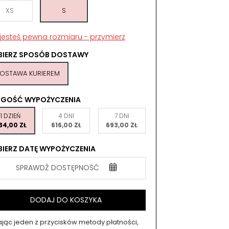
XS
S
 jesteś pewna rozmiaru - przymierz
BIERZ SPOSÓB DOSTAWY
OSTAWA KURIEREM
UGOŚĆ WYPOŻYCZENIA
1 DZIEŃ
4 DNI
7 DNI
34,00 ZŁ
616,00 ZŁ
693,00 ZŁ
IERZ DATĘ WYPOŻYCZENIA
SPRAWDŹ DOSTĘPNOŚĆ
DODAJ DO KOSZYKA
kając jeden z przycisków metody płatności,