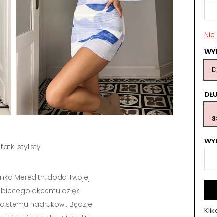
Nie
WY
D
DŁ
3
WYB
tatki stylisty
enka Meredith, doda Twojej
biecego akcentu dzięki
cistemu nadrukowi. Będzie
Kli