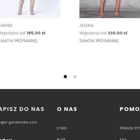
KARINE
JELENA
Wypożycz od
195,00 zł
Wypożycz od
230,00 zł
ZAMÓW PRZYMIARKĘ
ZAMÓW PRZYMIARKĘ
APISZ DO NAS
O NAS
POM
fo@e-garderobe.com
O NAS
PORADA STYL
BUTIK
FAQ