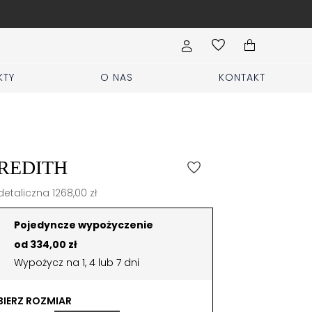
rmularz Sprzedaj i zgłoś rzeczy
KTY
O NAS
KONTAKT
REDITH
etaliczna 1268,00 zł
Pojedyncze wypożyczenie
od 334,00 zł
Wypożycz na 1, 4 lub 7 dni
IERZ ROZMIAR