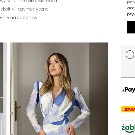
wyjścia i nie tylko. Meredith
potw
akc
ekolt V i asymetryczne
pry
enie na spódnicy.