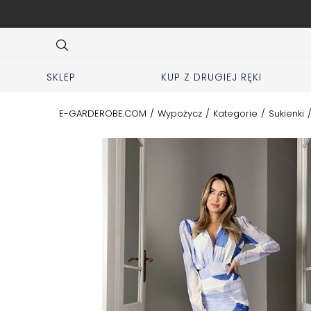
SPRZEDAJ swoje markowe rzeczy u nas
Item
4
of
10
SKLEP
KUP Z DRUGIEJ RĘKI
E-GARDEROBE.COM
/
Wypożycz
/
Kategorie
/
Sukienki