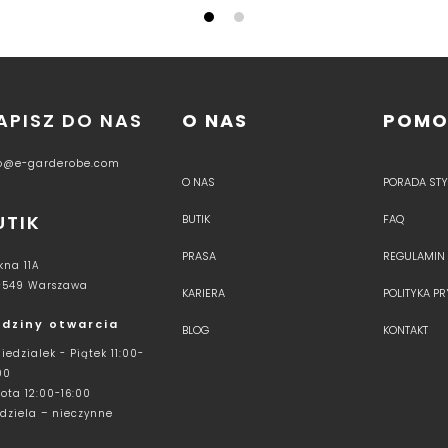
APISZ DO NAS
O NAS
POM
fo@e-garderobe.com
O NAS
PORADA STYL
UTIK
BUTIK
FAQ
PRASA
REGULAMIN
kna 11A
-549 Warszawa
KARIERA
POLITYKA P
dziny otwarcia
BLOG
KONTAKT
iedzialek - Piątek 11:00-
00
ota 12:00-16:00
dziela – nieczynne