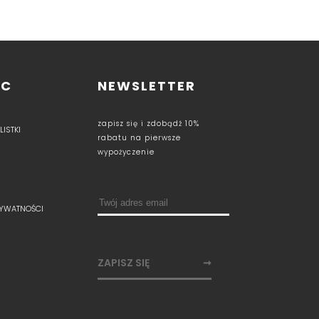
OC
NEWSLETTER
zapisz się i zdobądź 10%
ISTKI
rabatu na pierwsze
wypożyczenie
RYWATNOŚCI
ZAPISZ SIĘ
➞