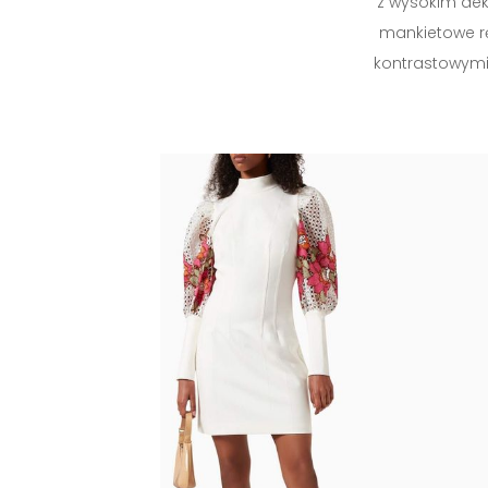
z wysokim dek
mankietowe r
kontrastowymi