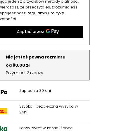
kając jeden z przycisków metody płatności,
ierdzasz, że przeczytałeś, zrozumiałeś i
eptujesz nasz
Regulamin
i
Politykę
watności
Nie jesteś pewna rozmiaru
od 80,00 zł
Przymierz 2 rzeczy
Zapłać za 30 dni
Szybka i bezpieczna wysyłka w
24h!
Łatwy zwrot w każdej Żabce