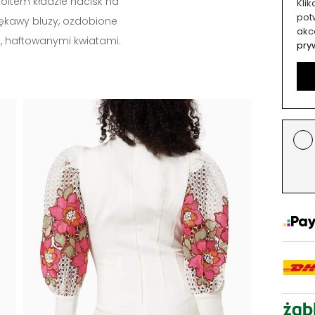
oltem kładzie nacisk na
Kli
potw
ękawy bluzy, ozdobione
akc
, haftowanymi kwiatami.
pry