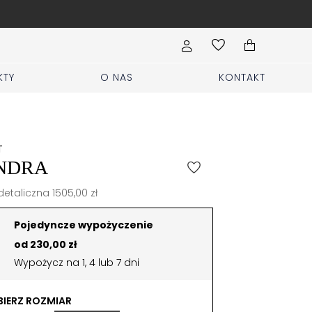
Wypełnij formularz Sprzed
KTY
O NAS
KONTAKT
T
NDRA
etaliczna 1505,00 zł
Pojedyncze wypożyczenie
od 230,00 zł
Wypożycz na 1, 4 lub 7 dni
IERZ ROZMIAR