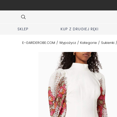
ej zakładki KUP z 2 ręki
Item
3
of
10
SKLEP
KUP Z DRUGIEJ RĘKI
E-GARDEROBE.COM
/
Wypożycz
/
Kategorie
/
Sukienki