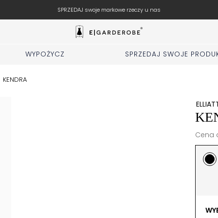
SPRZEDAJ swoje markowe rzeczy u nas
WYPOŻYCZ
SPRZEDAJ SWOJE PRODU
/
KENDRA
ELLIAT
KE
Cena d
WYB