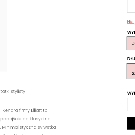
Nie
WY
D
DŁ
2
tatki stylisty
WYB
 Kendra firmy Elliatt to
podejście do klasyki na
. Minimalistyczna sylwetka