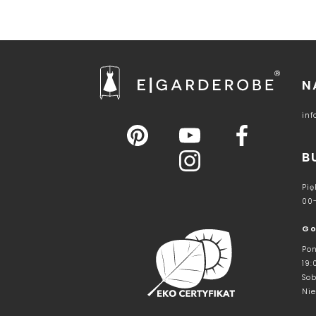
N
in
B
Pię
00
Go
Pon
19:
Sob
Nie