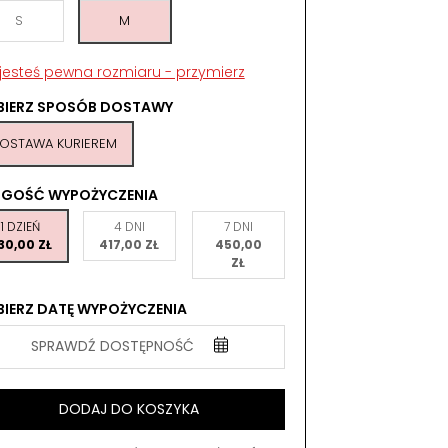
S
M
 jesteś pewna rozmiaru - przymierz
BIERZ SPOSÓB DOSTAWY
OSTAWA KURIEREM
UGOŚĆ WYPOŻYCZENIA
1 DZIEŃ
4 DNI
7 DNI
30,00 ZŁ
417,00 ZŁ
450,00
ZŁ
IERZ DATĘ WYPOŻYCZENIA
SPRAWDŹ DOSTĘPNOŚĆ
DODAJ DO KOSZYKA