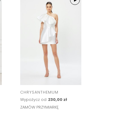
CHRYSANTHEMUM
DANIELLA
Wypożycz od
230,00 zł
Wypożycz od
207,
ZAMÓW PRZYMIARKĘ
ZAMÓW PRZYMIARK