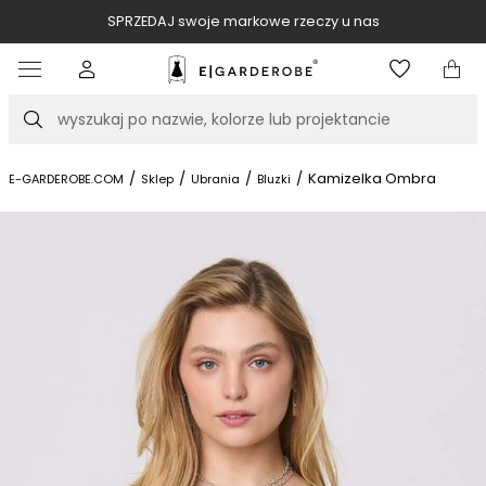
SPRZEDAJ swoje markowe rzeczy u nas
Item
3
of
Szukaj
10
/
/
/
/
Kamizelka Ombra
E-GARDEROBE.COM
Sklep
Ubrania
Bluzki