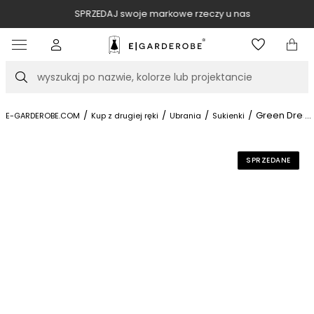
SPRZEDAJ swoje markowe rzeczy u nas
Item
3
of
Szukaj
10
/
/
/
/
Green Dress
...
E-GARDEROBE.COM
Kup z drugiej ręki
Ubrania
Sukienki
SPRZEDANE