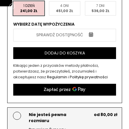
1 DZIEŃ
4 DNI
7 DNI
241,00 ZŁ
451,00 ZŁ
536,00 ZŁ
WYBIERZ DATĘ WYPOŻYCZENIA
SPRAWDŹ DOSTĘPNOŚĆ
DODAJ DO KOSZYKA
Klikając jeden z przycisków metody płatności,
potwierdzasz, że przeczytałeś, zrozumiałeś i
akceptujesz nasz
Regulamin
i
Politykę prywatności
Nie jesteś pewna
od 80,00 zł
rozmiaru