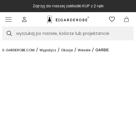
 do naszej zakładki KUP z 2 ręki
SPRZEDA
Item
3
of
Szukaj
10
/
/
/
/
GARBIE
E-GARDEROBE.COM
Wypożycz
Okazje
Wesele