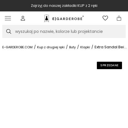
Zajrzyj do naszej zakładki KUP z 2 ręki
Item
2
of
Szukaj
10
/
/
/
/
Extra Sandal Beige
...
E-GARDEROBE.COM
Kup z drugiej ręki
Buty
Klapki
SPRZEDANE