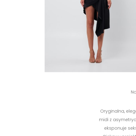
No
Oryginalna, ele
midi z asymetryc
eksponuje seks