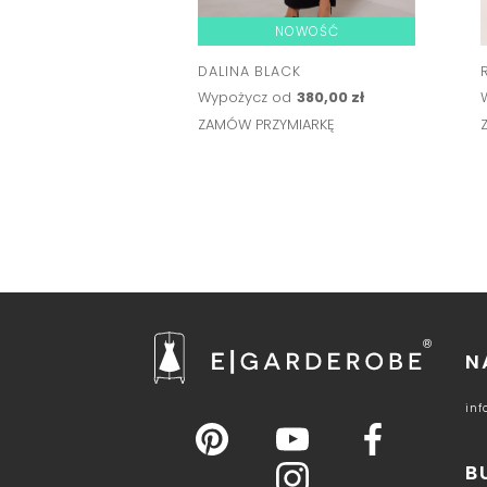
NOWOŚĆ
DALINA BLACK
Wypożycz od
380,00 zł
ZAMÓW PRZYMIARKĘ
N
in
B