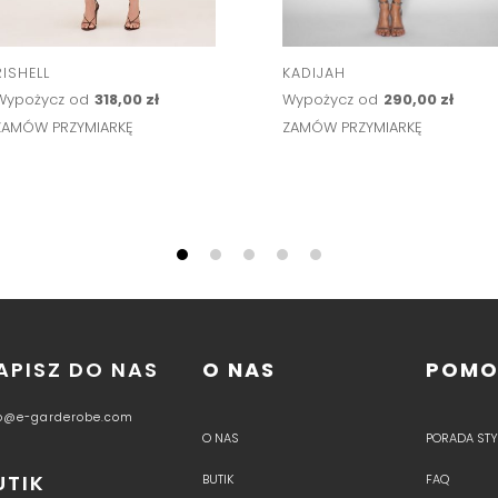
RISHELL
KADIJAH
Wypożycz od
318,00 zł
Wypożycz od
290,00 zł
ZAMÓW PRZYMIARKĘ
ZAMÓW PRZYMIARKĘ
APISZ DO NAS
O NAS
POM
fo@e-garderobe.com
O NAS
PORADA STYL
UTIK
BUTIK
FAQ