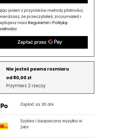
kając jeden z przycisków metody płatności,
ierdzasz, że przeczytałeś, zrozumiałeś i
eptujesz nasz
Regulamin
i
Politykę
watności
Nie jesteś pewna rozmiaru
od 80,00 zł
Przymierz 2 rzeczy
Zapłać za 30 dni
Szybka i bezpieczna wysyłka w
24h!