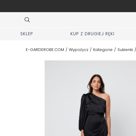
esele, urodziny, Komunię, galę
Item
6
of
10
SKLEP
KUP Z DRUGIEJ RĘKI
E-GARDEROBE.COM
/
Wypożycz
/
Kategorie
/
Sukienki