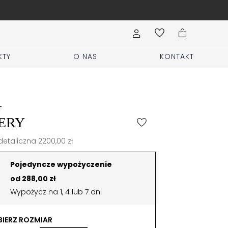
Odwiedź nasz butik przy ul. P
KTY
O NAS
KONTAKT
T
ERY
etaliczna 2200,00 zł
Pojedyncze wypożyczenie
od 288,00 zł
Wypożycz na 1, 4 lub 7 dni
IERZ ROZMIAR