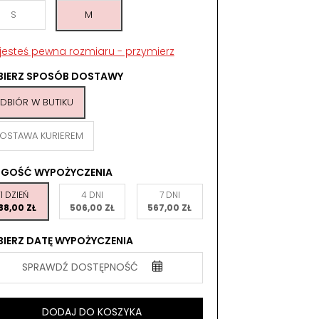
S
M
 jesteś pewna rozmiaru - przymierz
BIERZ SPOSÓB DOSTAWY
DBIÓR W BUTIKU
OSTAWA KURIEREM
UGOŚĆ WYPOŻYCZENIA
1 DZIEŃ
4 DNI
7 DNI
88,00 ZŁ
506,00 ZŁ
567,00 ZŁ
IERZ DATĘ WYPOŻYCZENIA
SPRAWDŹ DOSTĘPNOŚĆ
DODAJ DO KOSZYKA