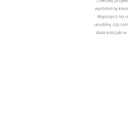
Ciekawy projekt 
wyróżnia tę krea
Wypożycz na ofi
urodziny czy rom
duże kolczyki w 