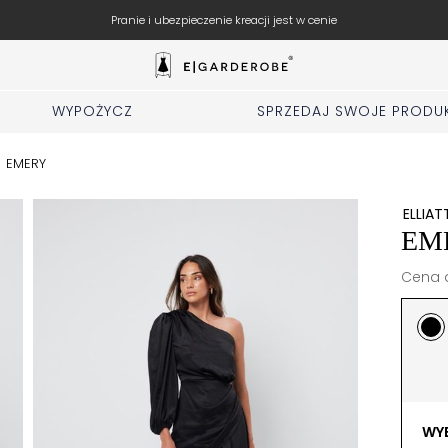
Pranie i ubezpieczenie kreacji jest w cenie
WYPOŻYCZ
SPRZEDAJ SWOJE PRODU
/
EMERY
ELLIAT
EM
Cena d
WYB