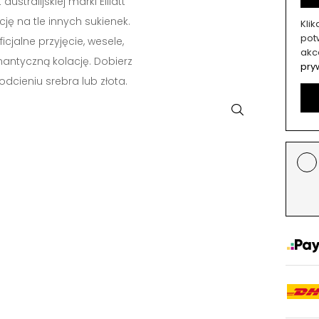
australijskiej marki Elliatt
cję na tle innych sukienek.
Kli
potw
cjalne przyjęcie, wesele,
akc
antyczną kolację. Dobierz
pry
odcieniu srebra lub złota.