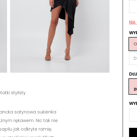
Nie
WY
O
D
DŁ
2
tatki stylisty
WYB
gancka satynowa sukienka
znym rękawem. Nic tak nie
apilu jak odkryte ramię.