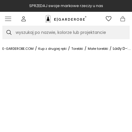
SPRZEDAJ swoje markowe rzeczy u nas
Item
3
of
Szukaj
10
/
/
/
/
Lady D-Li
...
E-GARDEROBE.COM
Kup z drugiej ręki
Torebki
Małe torebki