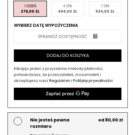
1 DZIEŃ
4 DNI
7 DNI
276,00 ZŁ
494,00 ZŁ
534,00 ZŁ
WYBIERZ DATĘ WYPOŻYCZENIA
SPRAWDŹ DOSTĘPNOŚĆ
DODAJ DO KOSZYKA
Klikając jeden z przycisków metody płatności,
potwierdzasz, że przeczytałeś, zrozumiałeś i
akceptujesz nasz
Regulamin
i
Politykę prywatności
Nie jesteś pewna
od 80,00 zł
rozmiaru