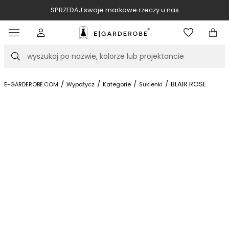
SPRZEDAJ swoje markowe rzeczy u nas
Item
3
of
Szukaj
10
/
/
/
/
BLAIR ROSE
E-GARDEROBE.COM
Wypożycz
Kategorie
Sukienki