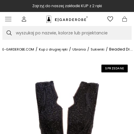
Zajrzyj do naszej zakładki KUP z 2 ręki
Item
3
of
Szukaj
10
/
/
/
/
Beaded Dre
...
E-GARDEROBE.COM
Kup z drugiej ręki
Ubrania
Sukienki
SPRZEDANE