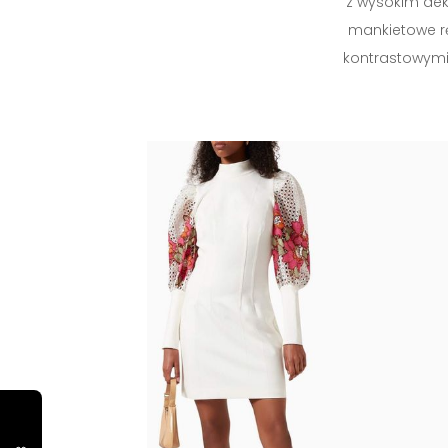
z wysokim dek
mankietowe r
kontrastowymi