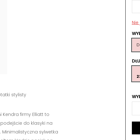
Nie
WY
D
DŁ
2
tatki stylisty
WYB
 Kendra firmy Elliatt to
podejście do klasyki na
. Minimalistyczna sylwetka