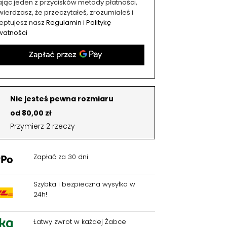
kając jeden z przycisków metody płatności,
ierdzasz, że przeczytałeś, zrozumiałeś i
eptujesz nasz
Regulamin
i
Politykę
watności
Nie jesteś pewna rozmiaru
od 80,00 zł
Przymierz 2 rzeczy
Zapłać za 30 dni
Szybka i bezpieczna wysyłka w
24h!
Łatwy zwrot w każdej Żabce