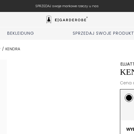
SPRZEDAJ swoje markowe rzeczy u nas
BEKLEIDUNG
SPRZEDAJ SWOJE PRODUKT
r
/
KENDRA
ELLIAT
KE
Cena d
WYB