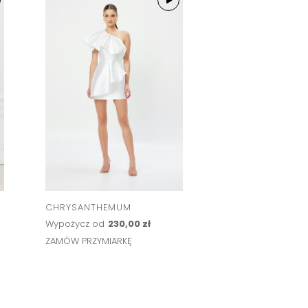
CHRYSANTHEMUM
DANIELLA
Wypożycz od
230,00 zł
Wypożycz od
207,
ZAMÓW PRZYMIARKĘ
ZAMÓW PRZYMIARK