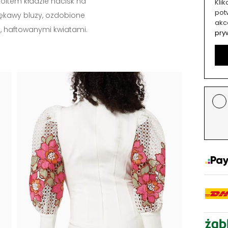
oltem kładzie nacisk na
Kli
potw
ękawy bluzy, ozdobione
akc
, haftowanymi kwiatami.
pry