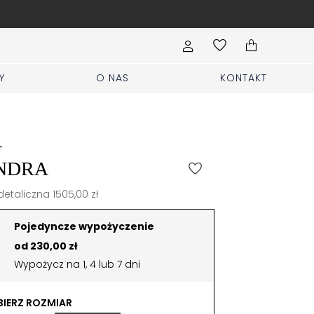
Wypełnij formularz Sprzed
Y
O NAS
KONTAKT
T
NDRA
etaliczna 1505,00 zł
Pojedyncze wypożyczenie
od 230,00 zł
Wypożycz na 1, 4 lub 7 dni
IERZ ROZMIAR