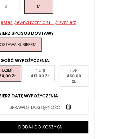
S
M
 jesteś pewna rozmiaru - przymierz
BIERZ SPOSÓB DOSTAWY
OSTAWA KURIEREM
UGOŚĆ WYPOŻYCZENIA
1 DZIEŃ
4 DNI
7 DNI
30,00 ZŁ
417,00 ZŁ
450,00
ZŁ
IERZ DATĘ WYPOŻYCZENIA
SPRAWDŹ DOSTĘPNOŚĆ
DODAJ DO KOSZYKA