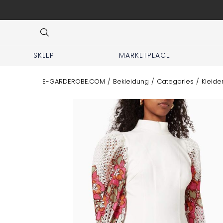
ej zakładki KUP z 2 ręki
Item
3
of
10
SKLEP
MARKETPLACE
E-GARDEROBE.COM
/
Bekleidung
/
Categories
/
Kleide