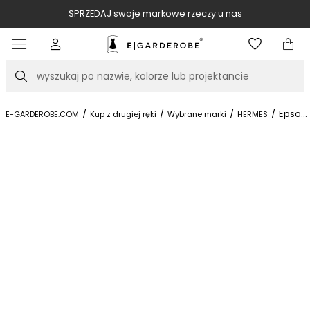
SPRZEDAJ swoje markowe rzeczy u nas
Item
3
of
Szukaj
10
/
/
/
/
Epsom 
...
E-GARDEROBE.COM
Kup z drugiej ręki
Wybrane marki
HERMES