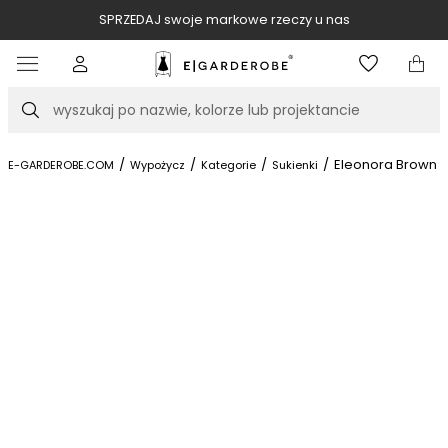
SPRZEDAJ swoje markowe rzeczy u nas
Item
3
of
Szukaj
10
/
/
/
/
Eleonora Brown
E-GARDEROBE.COM
Wypożycz
Kategorie
Sukienki