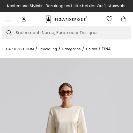
Kostenlose Stylistin-Beratung und Hilfe bei der Outfit-Auswahl.
Item
3
of
Suche
7
/
/
/
/
ELNA
E-GARDEROBE.COM
Bekleidung
Categories
Kleider