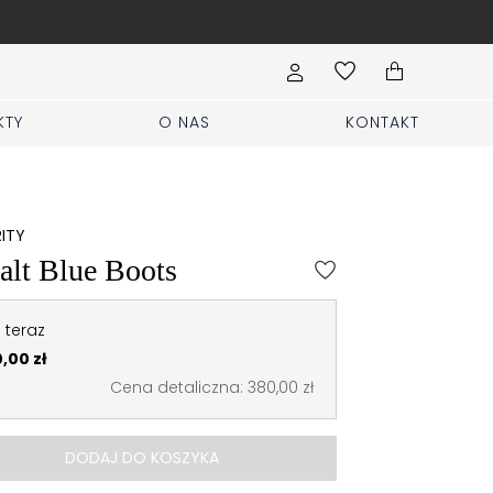
Wypełnij formularz Sprzed
KTY
O NAS
KONTAKT
RITY
alt Blue Boots
 teraz
,00 zł
Cena detaliczna: 380,00 zł
DODAJ DO KOSZYKA