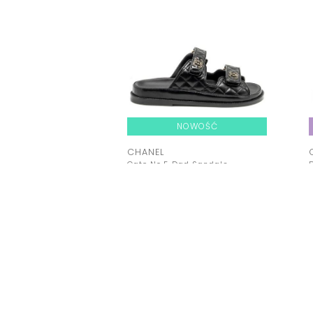
NOWOŚĆ
CHANEL
Gate No.5 Dad Sandals
Cena: 6000,00 zł
Kup teraz