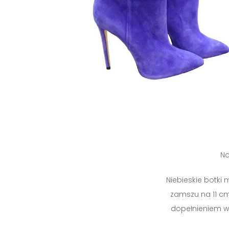
No
Niebieskie botki 
zamszu na 11 c
dopełnieniem w