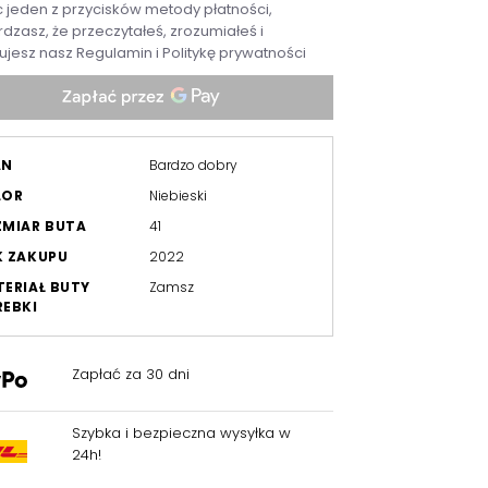
c jeden z przycisków metody płatności,
dzasz, że przeczytałeś, zrozumiałeś i
ujesz nasz
Regulamin
i
Politykę prywatności
AN
Bardzo dobry
LOR
Niebieski
ZMIAR BUTA
41
K ZAKUPU
2022
ERIAŁ BUTY
Zamsz
EBKI
Zapłać za 30 dni
Szybka i bezpieczna wysyłka w
24h!