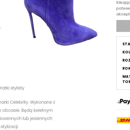
Klikają
potwier
akcept
ST
KO
RO
RO
MAT
TOR
tatki stylisty
marki Celebrity. Wykonane z
m obcasie. Będą świetnym
iosennych lub jesiennych
stylizacji.