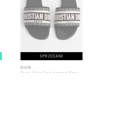
SPRZEDANE
SPRZEDA
DIOR
HERMES
Dway Slide Embroidered Black
Jumping Shorter Bo
Cena: 2700,00 zł
Cena: 9800,00 zł