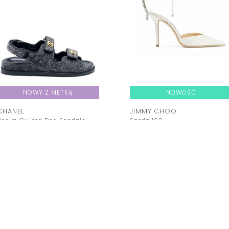
NOWY Z METKĄ
NOWOŚĆ
CHANEL
JIMMY CHOO
Denim Quilted Dad Sandals
Saeda 100
Cena: 7000,00 zł
Cena: 2999,00 zł
Kup teraz
Kup teraz