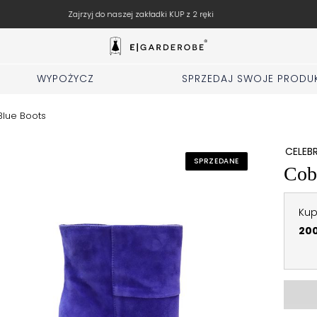
SPRZEDAJ swoje markowe rzeczy u nas
WYPOŻYCZ
SPRZEDAJ SWOJE PRODU
Blue Boots
CELEB
SPRZEDANE
Cob
Kup
200