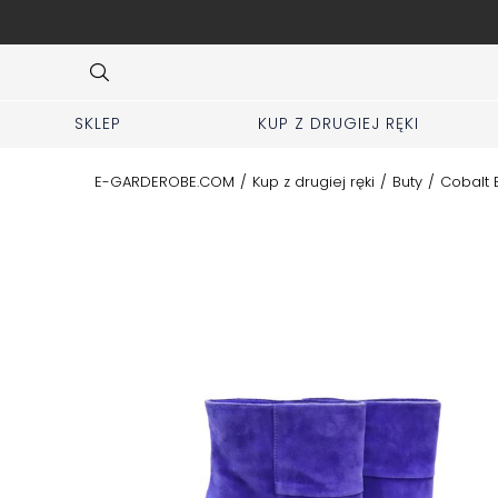
ej zakładki KUP z 2 ręki
Item
3
of
10
SKLEP
KUP Z DRUGIEJ RĘKI
E-GARDEROBE.COM
/
Kup z drugiej ręki
/
Buty
/
Cobalt 