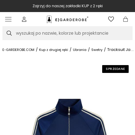
Zajrzyj do naszej zakładki KUP z 2 ręki
Item
3
of
Szukaj
10
/
/
/
/
Tracksuit Jack
...
E-GARDEROBE.COM
Kup z drugiej ręki
Ubrania
Swetry
SPRZEDANE