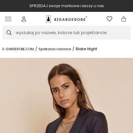
SPRZEDAJ swoje markowe rzeczy u nas
Item
3
of
Szukaj
10
/
/
Blake Night
E-GARDEROBE.COM
Spotkania rodzinne