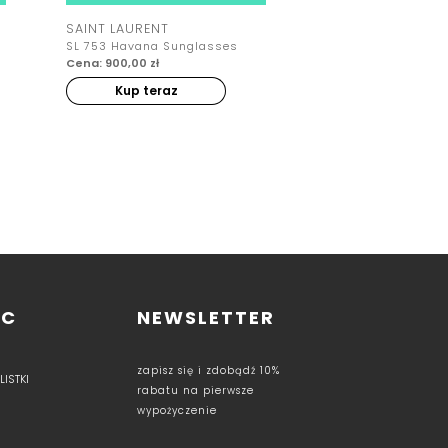
SAINT LAURENT
SAINT LAURENT
SL 753 Havana Sunglasses
Sac de Jour Nano B
Cena: 900,00 zł
Cena: 7000,00 zł
Kup teraz
Kup teraz
OC
NEWSLETTER
zapisz się i zdobądź 10%
ISTKI
rabatu na pierwsze
wypożyczenie