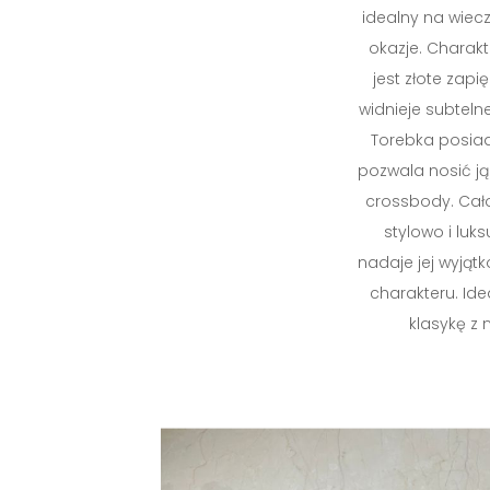
idealny na wiec
okazje. Chara
jest złote zapi
widnieje subtelne
Torebka posia
pozwala nosić ją
crossbody. Cało
stylowo i luk
nadaje jej wyjąt
charakteru. Id
klasykę z 