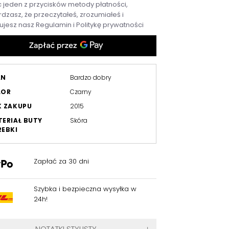
c jeden z przycisków metody płatności,
dzasz, że przeczytałeś, zrozumiałeś i
ujesz nasz
Regulamin
i
Politykę prywatności
AN
Bardzo dobry
LOR
Czarny
K ZAKUPU
2015
ERIAŁ BUTY
Skóra
EBKI
Zapłać za 30 dni
Szybka i bezpieczna wysyłka w
24h!
NOTATKI STYLISTY