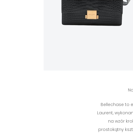
No
Bellechase to 
Laurent, wykonan
na wzór kro
prostokątny ksz