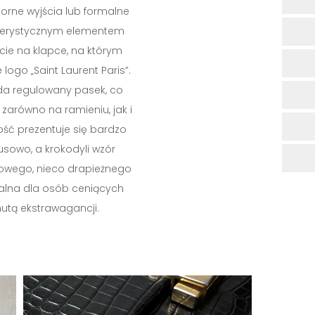
zorne wyjścia lub formalne
kterystycznym elementem
ęcie na klapce, na którym
 logo „Saint Laurent Paris”.
da regulowany pasek, co
 zarówno na ramieniu, jak i
ść prezentuje się bardzo
susowo, a krokodyli wzór
kowego, nieco drapieżnego
ealna dla osób ceniących
nutą ekstrawagancji.