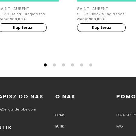
SAINT LAURENT
SAINT LAURENT
SL 276 Mica Sunglasses
SL 575 Black Sunglasses
Cena: 900,00 zł
Cena: 900,00 zł
Kup teraz
Kup teraz
APISZ DO NAS
O NAS
POM
fo@e-garderobe.com
O NAS
PORADA STYL
UTIK
BUTIK
FAQ