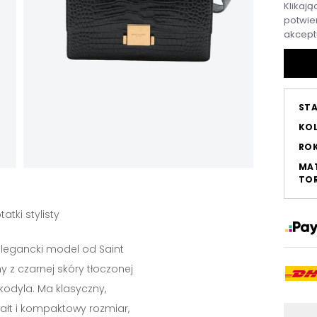
Klikają
potwier
akcept
ST
KO
RO
MAT
TOR
tatki stylisty
elegancki model od Saint
y z czarnej skóry tłoczonej
kodyla. Ma klasyczny,
tałt i kompaktowy rozmiar,