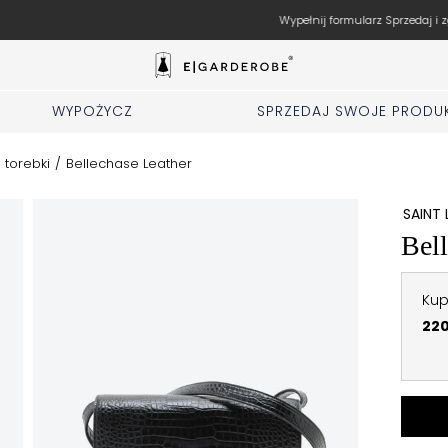
Wypełnij formularz Sprzedaj i zgłoś rzeczy
WYPOŻYCZ
SPRZEDAJ SWOJE PRODU
 torebki
/
Bellechase Leather
SAINT
Bell
Kup
220