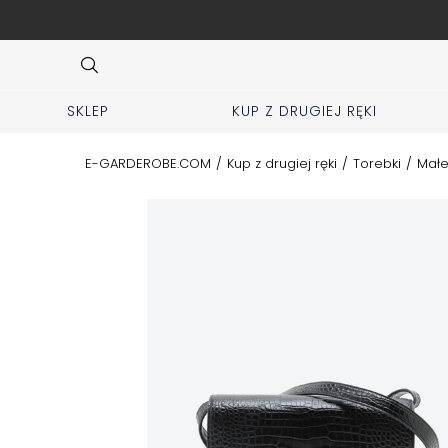
e markowe rzeczy u nas
Item
4
of
10
SKLEP
KUP Z DRUGIEJ RĘKI
E-GARDEROBE.COM
/
Kup z drugiej ręki
/
Torebki
/
Małe