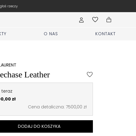
WYPOŻYCZ SUKIENKĘ na wesele, 
KTY
O NAS
KONTAKT
 LAURENT
echase Leather
 teraz
0,00 zł
Cena detaliczna: 7500,00 zł
DODAJ DO KOSZYKA