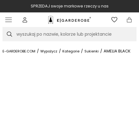
SPRZEDAJ swoje markowe rzeczy u nas
Item
3
of
Szukaj
10
/
/
/
/
AMELIA BLACK
E-GARDEROBE.COM
Wypożycz
Kategorie
Sukienki