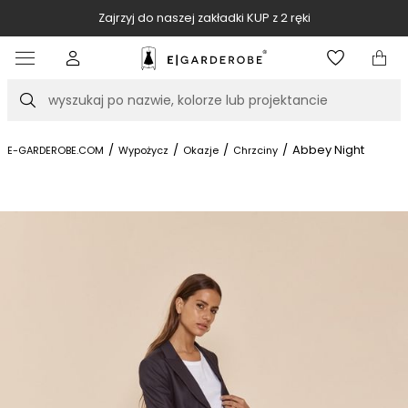
Zajrzyj do naszej zakładki KUP z 2 ręki
Item
2
of
Szukaj
10
/
/
/
/
Abbey Night
E-GARDEROBE.COM
Wypożycz
Okazje
Chrzciny