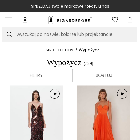
SPRZEDAJ swoje markowe rzeczy u nas
Item
3
of
Szukaj
10
/
Wypożycz
E-GARDEROBE.COM
Wypożycz
(529)
FILTRY
SORTUJ