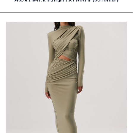
people's lives. It's a night that stays in your memory
forever, so of course every young lady wants to look
stunning. If you are one of them, read this article to find out
what dress to choose for prom in 2024! Follow the trends
Fashion is a fickle field, but keeping up with the latest
trends can help you choose the perfect prom dress. In 2024,
it is expected that simple, minimalist cuts, but with subtle
decorations, will be fashionable. Dresses with a deep
neckline or revealing the back will also be a hit. It is
important to choose something that suits your style and
highlights your personality. Color is the key The color of the
dress is a key element of choice. You can choose classic
shades such as black, white or red, but don't be afraid to
experiment with more unusual colors. For 2024, pastel
shades such as delicate pink or mint are expected to be
fashionable. It is also worth considering the shade that