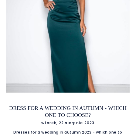
elegant dress. This season is dominated by models with a
loose cut, with accents of binding at the waist, which add
lightness to the silhouette. The color palette includes deep
burgundy, bottle green and subdued shades of grey. A long
DRESS FOR A WEDDING IN AUTUMN - WHICH
ONE TO CHOOSE?
wtorek, 22 sierpnia 2023
Dresses for a wedding in autumn 2023 - which one to