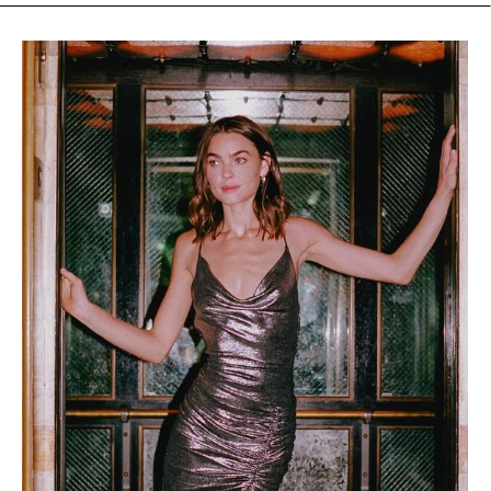
zaprezentować się w eleganckiej, ale jednocześnie
komfortowej stylizacji. Jakie ubrania wybrać, by zachwycić
współpracowników i jednocześnie czuć się swobodnie?
Przedstawiamy kilka propozycji z e-garderobe, które idealnie
sprawdzą się na takie okazje. 1. Elegancja z nutą błysku:
Spódnica Dayana i klasyczna biała koszula Jeśli szukasz
stylizacji, która łączy klasykę z odrobiną ekstrawagancji,
postaw na spódnicę Dayana w zestawie z klasyczną białą
koszulą. Spódnica Dayana to midi ołówkowa spódnica z
cekinami, która przyciąga wzrok i wprowadza świąteczny
nastrój. Dzięki subtelne