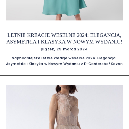
LETNIE KREACJE WESELNE 2024: ELEGANCJA,
ASYMETRIA I KLASYKA W NOWYM WYDANIU!
piątek, 29 marca 2024
Najmodniejsze letnie kreacje weselne 2024. Elegancja,
Asymetria i Klasyka w Nowym Wydaniu z E-Garderobe! Sezon
ślubny 2024 zapowiada się jako okres pełen modowych
rewolucji. Dla gości weselnych, wybór odpowiedniej kreacji
nie tylko wymaga dobrego smaku, ale również zrozumienia
aktualnych trendów. Oto przegląd najgorętszych trendów w
ubiorze damskim na wesela w 2024 roku: Elegancka Retro
Rewolucja: Styl Vintage W Nowej Odsłonie Styl vintage w
2024 roku odgrywa kluczową rolę w modzie weselnej.
Delikatne koronki, miękkie tkaniny, oraz klasyczne kroje
przenoszą nas w romantyczny świat lat minionych. Dla gości
weselnych, sukienki inspirowane estetyką lat 20., 50. czy 70.
są doskonałym wyborem, dodającym unikalnego uroku i