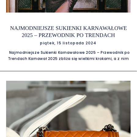
NAJMODNIEJSZE SUKIENKI KARNAWAŁOWE
2025 – PRZEWODNIK PO TRENDACH
piątek, 15 listopada 2024
Najmodniejsze Sukienki Karnawałowe 2025 – Przewodnik po
Trendach Karnawał 2025 zbliża się wielkimi krokami, a z nim
czas błysku, kolorów i stylowych kreacji. Przygotowaliśmy dla
Ciebie przegląd 5 największych trendów na nadchodzący
sezon oraz idealne propozycje z E-Garderobe, które możesz
wypożyczyć i zabłysnąć na każdej imprezie. Metaliczny Blask
– Efektowne wejście Metaliczne tkaniny w srebrze, złocie i
miedzi to idealny wybór na karn