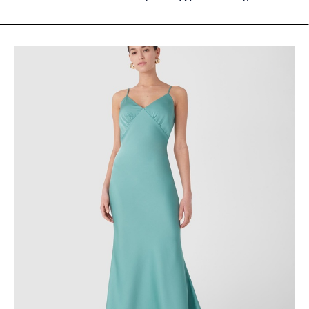
tylko odzwierciedlają luksus i elegancję, ale także stanowią
doskonałą inwestycję. Torebki Chanel to jedne z tych
wyjątkowych przedmiotów, które nabierają jeszcze większej
wartości wraz z biegiem lat. W jakie konkretnie modele
warto zainwestować? Odpowiadamy na to pytanie
poniżej:Chanel Square: Ponadczasowa Elegancja w
Kompaktowej FormieTorebka Chanel Square to kwintesencja
klasyki i ponadczasowej elegancji. Jej kwadratowy kształt i
minimalistyczny design sprawiają, że pasuje do każdej
stylizacji, zarówno wieczorowej, jak i codziennej. Jest to nie
tylko modny dodatek, ale również inwestycja w wartość,
która z biegiem czasu tylko rośnie.Chanel Boy: Rebeliancki
Duszek W Świecie KlasykiChanel Boy torebka, nazwana na
cześć kochanka Coco Chanel, Boya Capela, to symbol
odwagi i niezależności