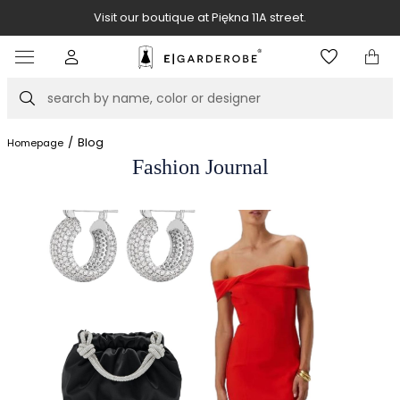
Book your stylist appointment for free
Item
4
of
Search
8
/
Blog
Homepage
Fashion Journal