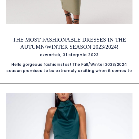
THE MOST FASHIONABLE DRESSES IN THE
AUTUMN/WINTER SEASON 2023/2024!
czwartek, 31 sierpnia 2023
Hello gorgeous fashionistas! The Fall/Winter 2023/2024
season promises to be extremely exciting when it comes to
fashion. It's time to warm up the cold days with stylish
dresses that will not only protect you from the cold, but
also allow you to express your unique style. The 2023/24
season is just around the corner and we are ready to
welcome him with open arms and even more open
wardrobes. This is the time when we express ourselves
through clothes, and fashionable dresses become a canvas
on which we paint our individuality. What can we expect in
this unique season? Get ready for an explosion of colors,
unique textures and bold patterns! Classic Elegance in Long
Dresses There is probably nothing more classic than a long,