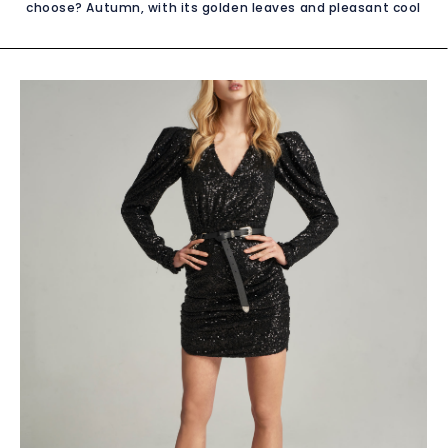
choose? Autumn, with its golden leaves and pleasant cool
winds, is a magical time for weddings and receptions. It is
also a great time of the year to show off your unique style
and elegance through a properly selected dress. If you are
invited to an autumn wedding and you are wondering what
dress will be perfect, you've come to the right place! We
bring you a guide to the most beautiful dresses for fall
weddings that will allow you to shine and charm this
romantic season. Warm Colors and Rich Fabrics Fall is a time
of warm colors such as burgundy, deep green, warm peach
and deep shades of purple. When choosing a dress for a fall
wedding, consider choosing a dress in one of these
charming colors. Rich fabrics such as velor, velvet and tulle
will add depth and elegance to the dress, perfect for this
season. Long Sleeves and Warm Materials Colder
temperatures in autumn make you