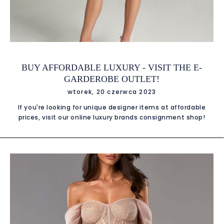
BUY AFFORDABLE LUXURY - VISIT THE E-
GARDEROBE OUTLET!
wtorek, 20 czerwca 2023
If you're looking for unique designer items at affordable
prices, visit our online luxury brands consignment shop!
Many of us dream of having premium products, but often
their high price stands in the way. That's why the E-
Garderobe consignment offers the opportunity to buy
premium second-hand items, which is a great way to save
money and enjoy high quality at the same time. In our
online store you will find a wide selection of various
products, such as clothing, shoes, accessories and
accessories from renowned luxury brands. Thanks to this,
you have a chance to find real gems that will give you
elegance and style without overloading your wallet. Using