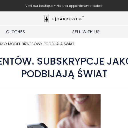
Visit our boutique - No prior appointment needed!
CLOTHES
SELL WITH US
AKO MODEL BIZNESOWY PODBIJAJĄ ŚWIAT
NTÓW. SUBSKRYPCJE JAK
PODBIJAJĄ ŚWIAT