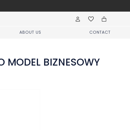
Visit our boutique at Pi
ABOUT US
CONTACT
O MODEL BIZNESOWY