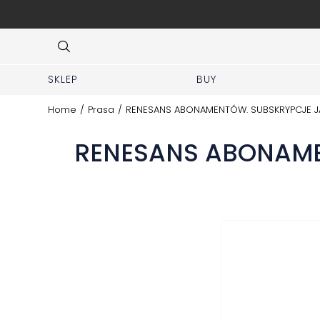
at DHL service points
Item
2
of
8
SKLEP
BUY
Home
/
Prasa
/
RENESANS ABONAMENTÓW. SUBSKRYPCJE J
RENESANS ABONAME