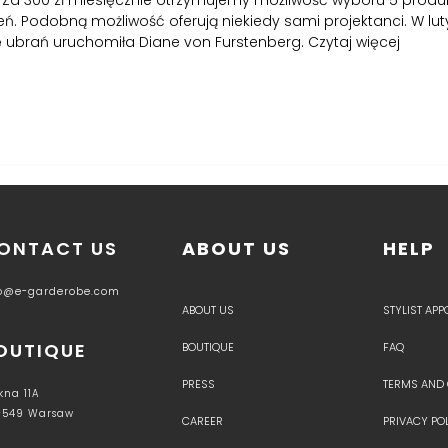
Za 300 zł miesięcznie otrzymujemy możliwość wyboru 5 produ
eń. Podobną możliwość oferują niekiedy sami projektanci. W lut
 ubrań uruchomiła Diane von Furstenberg.
Czytaj więcej
ONTACT US
ABOUT US
HELP
fo@e-garderobe.com
ABOUT US
STYLIST AP
OUTIQUE
BOUTIQUE
FAQ
PRESS
TERMS AND
kna 11A
-549 Warsaw
CAREER
PRIVACY PO