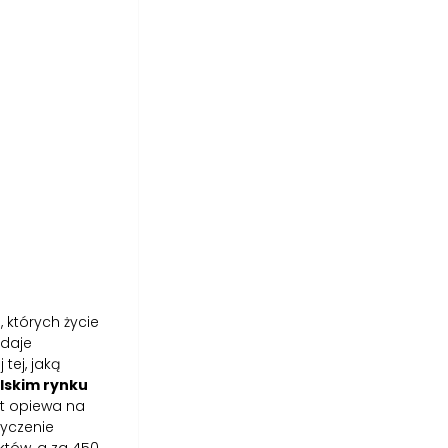
 których życie
 daje
tej, jaką
lskim rynku
t opiewa na
życzenie