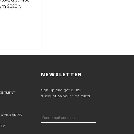
któw, a za 450
ym 2020 r.
NEWSLETTER
sign up and get a 10%
POINTMENT
discount on your first rental
 CONDIOTIONS
LICY