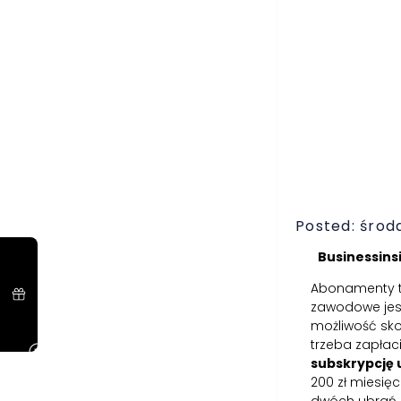
Posted: środa
Businessinsi
Abonamenty to
zawodowe jes
możliwość sko
trzeba zapłac
subskrypcję
200 zł miesię