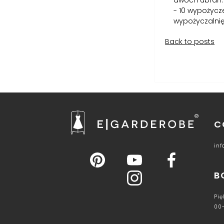
dwóch ubrań. 
- 10 wypożycz
wypożyczalnię
Back to posts
C
in
B
Pię
00