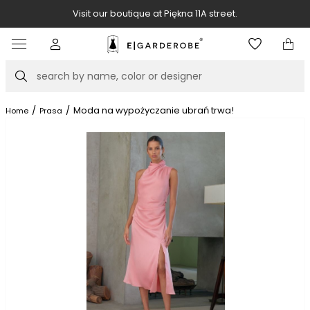
Visit our boutique at Piękna 11A street.
Item
3
of
Search
8
/
/
Moda na wypożyczanie ubrań trwa!
Home
Prasa