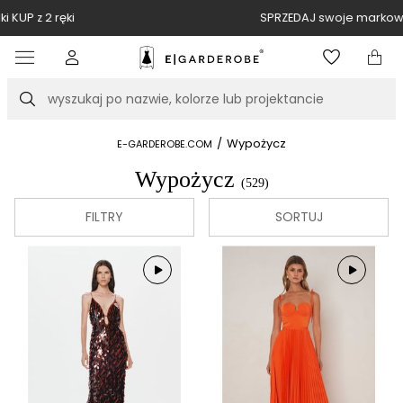
SPRZEDAJ swoje markowe rzeczy u nas
Item
3
of
Szukaj
10
/
Wypożycz
E-GARDEROBE.COM
Wypożycz
(529)
FILTRY
SORTUJ