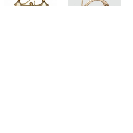
NEU
AURORA SHINE
PURE GOLD
Liehe ab
45,00 zł
Liehe ab
45,00 zł
BESTELL ANPROBE
BESTELL ANPROBE
Ähnliche Produkte