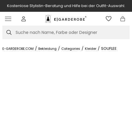
Kostenlose Stylistin-Beratung und Hilfe bei der Outfit-Auswahl.
Item
3
of
Suche
7
/
/
/
/
SOUFLEE
E-GARDEROBE.COM
Bekleidung
Categories
Kleider