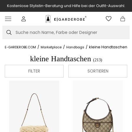
Kostenlose Stylistin-Beratung und Hilfe bei der Outfit-Auswahl.
Item
3
of
Suche
7
/
/
/
kleine Handtaschen
E-GARDEROBE.COM
Marketplace
Handbags
kleine Handtaschen
(213)
FILTER
SORTIEREN