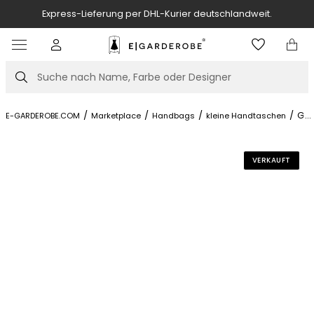
ss-Lieferung per DHL-Kurier deutschlandweit.
Kostenlose 
Item
3
of
Suche
7
/
/
/
/
GG
...
E-GARDEROBE.COM
Marketplace
Handbags
kleine Handtaschen
VERKAUFT