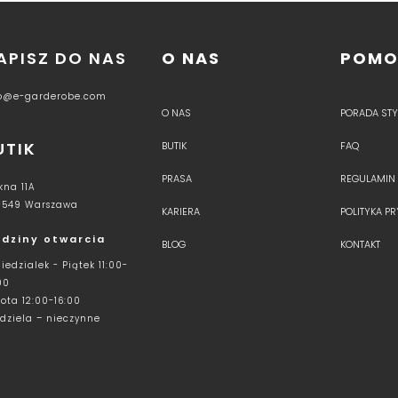
APISZ DO NAS
O NAS
POM
fo@e-garderobe.com
O NAS
PORADA STYL
UTIK
BUTIK
FAQ
PRASA
REGULAMIN
kna 11A
-549 Warszawa
KARIERA
POLITYKA P
dziny otwarcia
BLOG
KONTAKT
iedzialek - Piątek 11:00-
00
ota 12:00-16:00
dziela – nieczynne