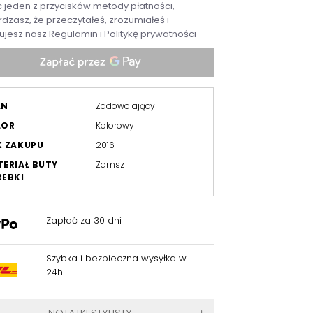
c jeden z przycisków metody płatności,
dzasz, że przeczytałeś, zrozumiałeś i
ujesz nasz
Regulamin
i
Politykę prywatności
AN
Zadowolający
LOR
Kolorowy
K ZAKUPU
2016
ERIAŁ BUTY
Zamsz
EBKI
Zapłać za 30 dni
Szybka i bezpieczna wysyłka w
24h!
NOTATKI STYLISTY