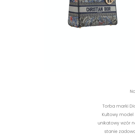
No
Torba marki Di
Kultowy model
unikatowy wzór n
stanie zadowa