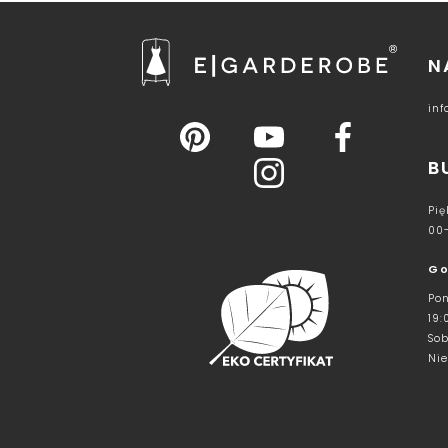
N
in
B
Pię
00
Go
Pon
19:
Sob
Nie