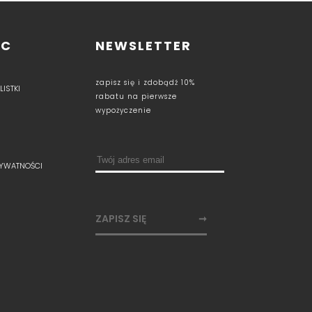
OC
NEWSLETTER
zapisz się i zdobądź 10%
ISTKI
rabatu na pierwsze
wypożyczenie
RYWATNOŚCI
ZAPISZ SIĘ
➞