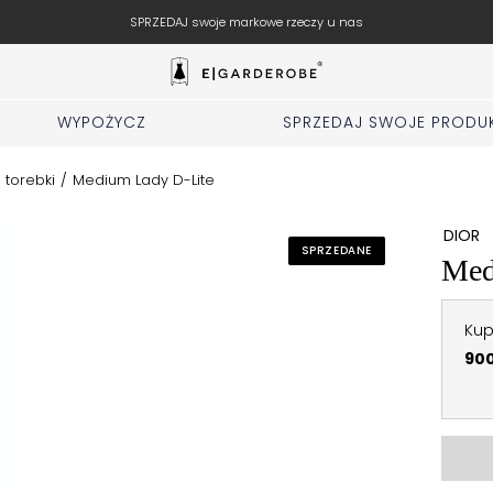
SPRZEDAJ swoje markowe rzeczy u nas
WYPOŻYCZ
SPRZEDAJ SWOJE PRODU
 torebki
/
Medium Lady D-Lite
DIOR
SPRZEDANE
Med
Kup
900