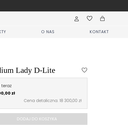
Wypełnij formularz Sprzed
KTY
O NAS
KONTAKT
ium Lady D-Lite
 teraz
0,00 zł
Cena detaliczna: 18 300,00 zł
DODAJ DO KOSZYKA