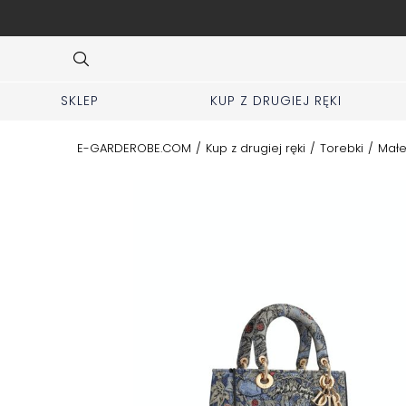
ej zakładki KUP z 2 ręki
Item
3
of
10
SKLEP
KUP Z DRUGIEJ RĘKI
E-GARDEROBE.COM
/
Kup z drugiej ręki
/
Torebki
/
Małe