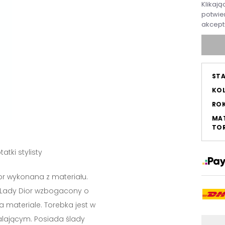
Klikają
potwier
akcept
ST
KO
RO
MAT
TOR
tatki stylisty
or wykonana z materiału.
 Lady Dior wzbogacony o
a materiale. Torebka jest w
lającym. Posiada ślady