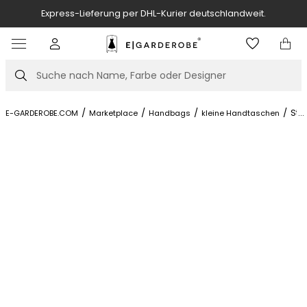
utschlandweit.
Kostenlose Stylistin-Beratung und Hilfe bei
Item
3
of
Suche
7
/
/
/
/
Ste
...
E-GARDEROBE.COM
Marketplace
Handbags
kleine Handtaschen