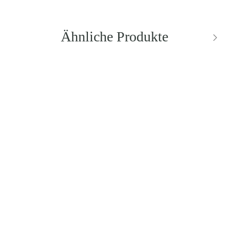
Ähnliche Produkte
BESTSELLER
BESTSELLER
DIOR
DIOR
Small Lady Dior Bag with
Saddle Bag Black Dior
Strap
Oblique Jacquard