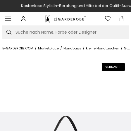
Kostenlose Stylistin-Beratung und Hilfe bei der Outfit-Auswahl.
Item
3
of
Suche
7
/
/
/
/
Sad
...
E-GARDEROBE.COM
Marketplace
Handbags
kleine Handtaschen
VERKAUFT