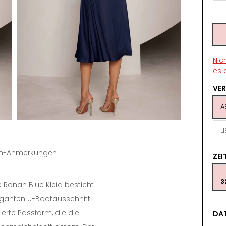
Nic
es 
VE
A
L
tin-Anmerkungen
ZE
3
 Ronan Blue Kleid besticht
eganten U-Bootausschnitt
lierte Passform, die die
DA