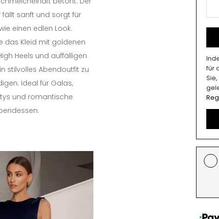
 schmeichelhaft betont. Der
 fällt sanft und sorgt für
wie einen edlen Look.
e das Kleid mit goldenen
High Heels und auffälligen
Ind
für
n stilvolles Abendoutfit zu
Sie
igen. Ideal für Galas,
gel
rtys und romantische
Reg
bendessen.