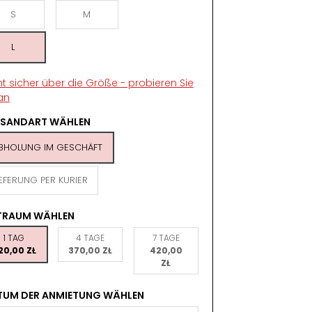
S
M
L
ht sicher über die Größe - probieren Sie
an
RSANDART WÄHLEN
BHOLUNG IM GESCHÄFT
IEFERUNG PER KURIER
ITRAUM WÄHLEN
1 TAG
4 TAGE
7 TAGE
20,00 ZŁ
370,00 ZŁ
420,00
ZŁ
TUM DER ANMIETUNG WÄHLEN