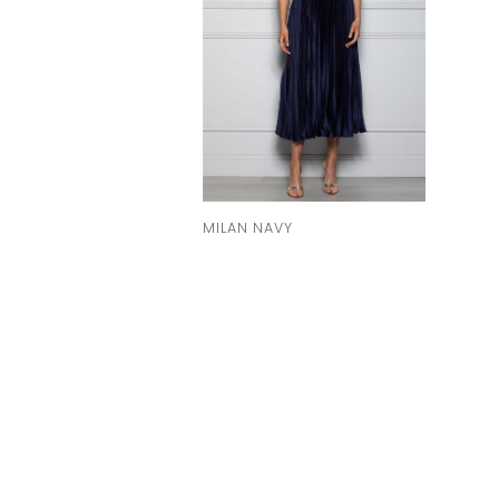
MILAN NAVY
Liehe ab
207,00 zł
BESTELL ANPROBE