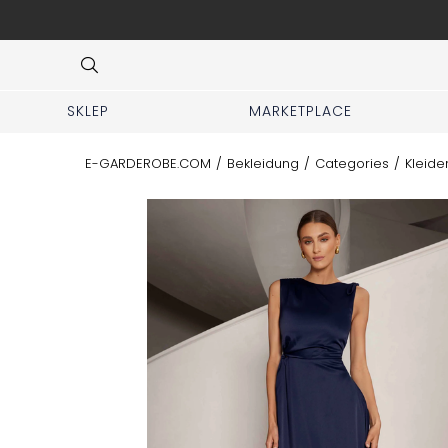
ng und Hilfe bei der Outfit-Auswahl.
Item
4
of
7
SKLEP
MARKETPLACE
E-GARDEROBE.COM
/
Bekleidung
/
Categories
/
Kleide