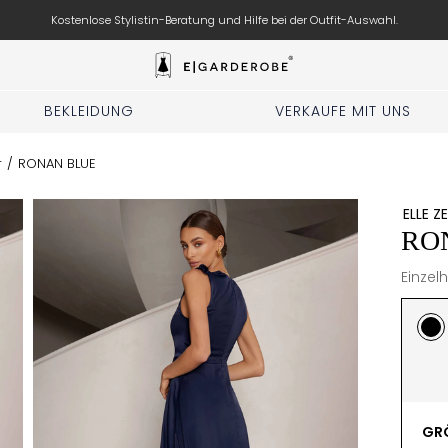
Hochzeit, Party, Geburtstag? Kleidung für den anstehenden Anlass ausleihen.
BEKLEIDUNG
VERKAUFE MIT UNS
r
/
RONAN BLUE
ELLE Z
RO
Einzelh
GRÖ