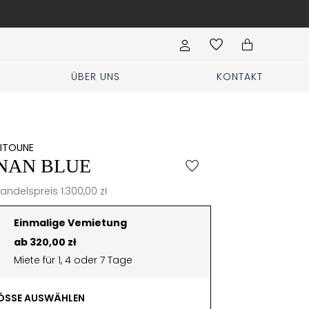
Es ist möglich, die Kleider einige 
ÜBER UNS
KONTAKT
EITOUNE
NAN BLUE
andelspreis 1.300,00 zł
Einmalige Vemietung
ab 320,00 zł
Miete für 1, 4 oder 7 Tage
SSE AUSWÄHLEN