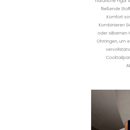
natürliche Figur
fließende Stoff
Komfort so
Kombinieren Si
oder silbernen 
Ohrringen, um ei
vervollständ
Cocktailpa
A