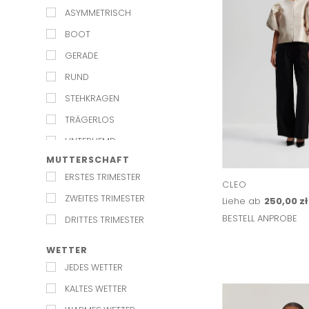
ASYMMETRISCH
BOOT
GERADE
RUND
STEHKRAGEN
TRÄGERLOS
UNTERHEMD
MUTTERSCHAFT
V-AUSSCHNITT
ERSTES TRIMESTER
CLEO
ZWEITES TRIMESTER
Liehe ab
250,00 zł
BESTELL ANPROBE
DRITTES TRIMESTER
WETTER
JEDES WETTER
KALTES WETTER