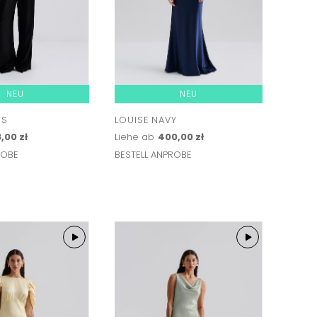
NEU
NEU
TS
LOUISE NAVY
,00 zł
Liehe ab
400,00 zł
ROBE
BESTELL ANPROBE