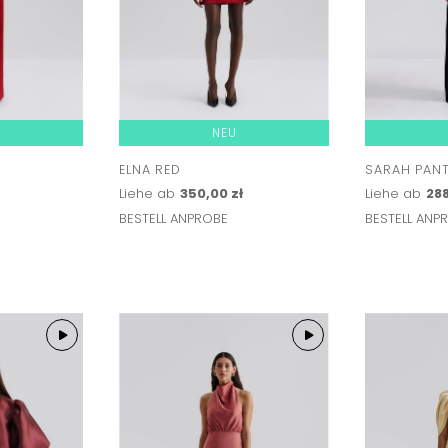
NEU
ELNA RED
SARAH PAN
ł
Liehe ab
350,00 zł
Liehe ab
288
BESTELL ANPROBE
BESTELL ANP