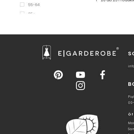
55-64
65+
S
in
B
Pię
00
Öf
Mon
Sam