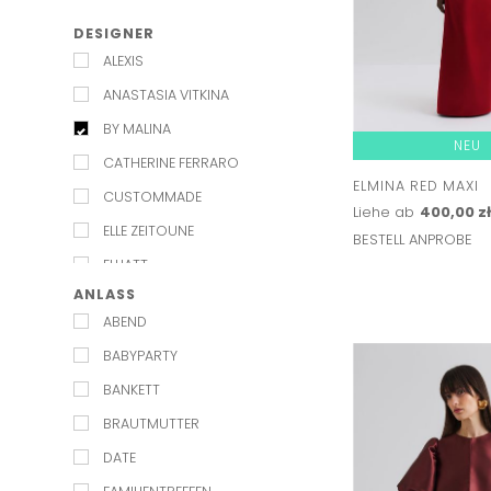
DESIGNER
ALEXIS
ANASTASIA VITKINA
BY MALINA
NEU
CATHERINE FERRARO
ELMINA RED MAXI
CUSTOMMADE
Liehe ab
400,00 z
ELLE ZEITOUNE
BESTELL ANPROBE
ELLIATT
ANLASS
EXQUISE
ABEND
JENESEQUA
BABYPARTY
KAROLINA NAJI
BANKETT
KELLY&KATIE
BRAUTMUTTER
L'IDEE
DATE
LILY AND ROSE