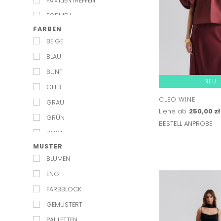
FAMILIENTREFFEN
LULU MADELINE
FORMELL
LUV AJ
FARBEN
GARTENHOCHZEIT
MARMARA STERLING
BEIGE
GARTENPARTY
MISHA
BLAU
GEBURTSTAG
MOS MOSH
BUNT
GESCHÄFTSFEIER
NEU
MESHKI
GELB
HOCHZEIT
MILLA
CLEO WINE
GRAU
JUNGGESELLINNENABSCHIED
Liehe ab
250,00 zł
PASDUCHAS
GRÜN
KOMMUNION
BESTELL ANPROBE
SISTER JANE
ROSA
MUTTERTAG
WINONA
MUSTER
ROT
NAMENSTAG
BLUMEN
SCHWARZ
OSCAR NACHT
ENG
VIOLETT
OSTERN
FARBBLOCK
PARTY
GEMUSTERT
ROTE TEPPICH
PAILLETTEN