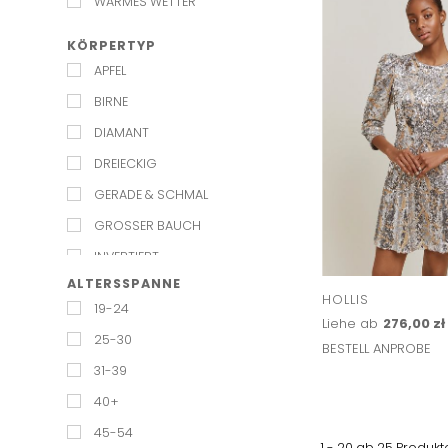
WARMES WETTER
KÖRPERTYP
APFEL
BIRNE
DIAMANT
DREIECKIG
GERADE & SCHMAL
GROSSER BAUCH
INVERTIERT
ALTERSSPANNE
RECHTECKIG
HOLLIS
19-24
REGULÄR
Liehe ab
276,00 zł
25-30
BESTELL ANPROBE
SANDUHR
31-39
SPORTLICH
40+
VOLLE BRUST
45-54
ZIERLICH
1 - 20 ab
25
Produkt