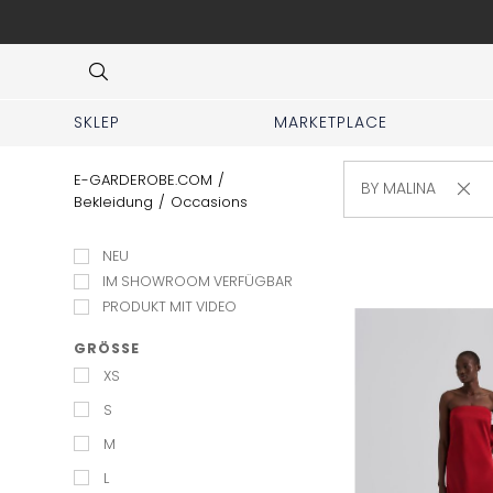
r DHL-Kurier deutschlandweit.
Item
3
of
7
SKLEP
MARKETPLACE
E-GARDEROBE.COM
/
BY MALINA
Bekleidung
/
Occasions
NEU
IM SHOWROOM VERFÜGBAR
PRODUKT MIT VIDEO
GRÖSSE
XS
S
M
L