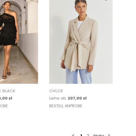
 BLACK
CHLOE
,00 zł
Liehe ab
207,00 zł
ROBE
BESTELL ANPROBE
1
2
Weiter