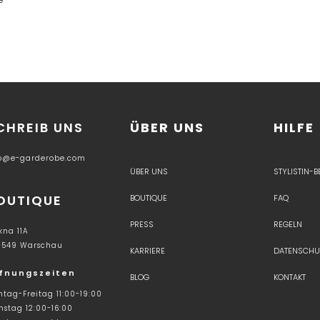
CHREIB UNS
ÜBER UNS
HILFE
fo@e-garderobe.com
ÜBER UNS
STYLISTIN-
OUTIQUE
BOUTIQUE
FAQ
PRESS
REGELN
kna 11A
-549 Warschau
KARRIERE
DATENSCHU
fnungszeiten
BLOG
KONTAKT
tag-Freitag 11:00-19:00
stag 12:00-16:00