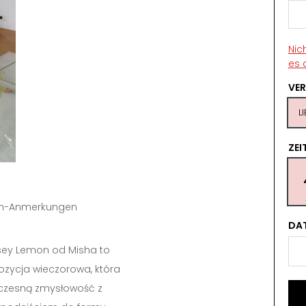
Nic
es 
VE
L
ZE
tin-Anmerkungen
DA
sey Lemon od Misha to
ozycja wieczorowa, która
czesną zmysłowość z