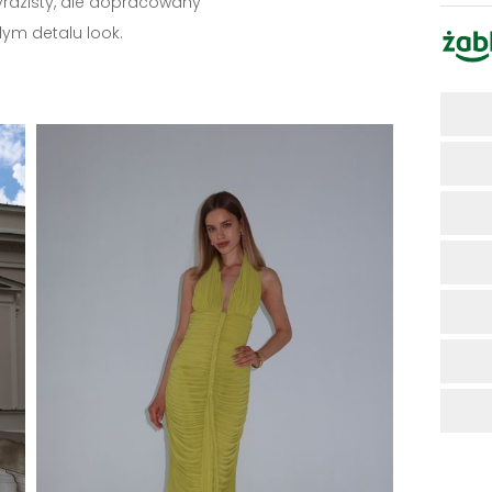
wyrazisty, ale dopracowany
ym detalu look.