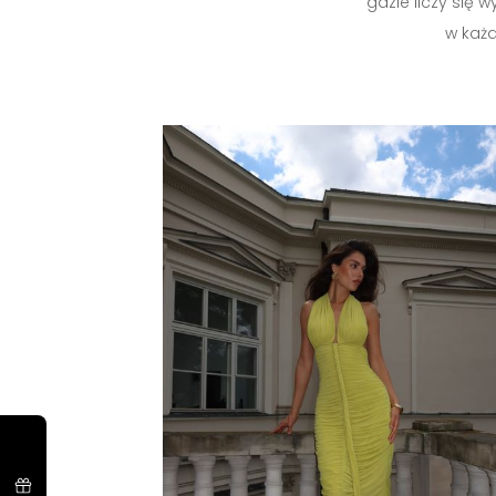
gdzie liczy się 
w każd