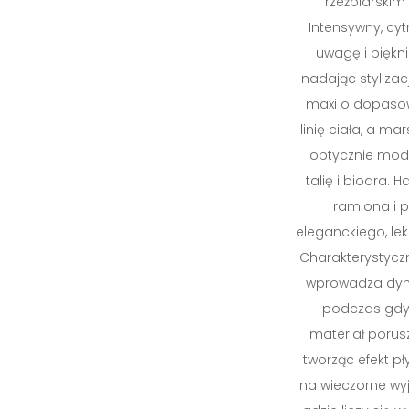
rzeźbiarskim
Intensywny, cy
uwagę i piękn
nadając stylizacj
maxi o dopasow
linię ciała, a ma
optycznie mode
talię i biodra. 
ramiona i p
eleganckiego, le
Charakterystyczn
wprowadza dyna
podczas gdy 
materiał porus
tworząc efekt pł
na wieczorne wyjś