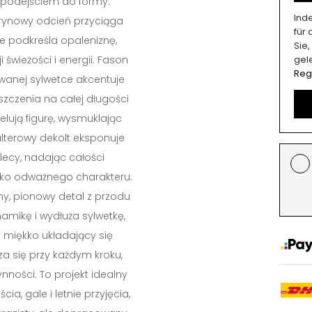
 podejściem do formy.
Ind
trynowy odcień przyciąga
für
ie podkreśla opaleniznę,
Sie
i świeżości i energii. Fason
gel
Reg
anej sylwetce akcentuje
rszczenia na całej długości
lują figurę, wysmuklając
Halterowy dekolt eksponuje
lecy, nadając całości
kko odważnego charakteru.
y, pionowy detal z przodu
mikę i wydłuża sylwetkę,
miękko układający się
za się przy każdym kroku,
ynności. To projekt idealny
cia, gale i letnie przyjęcia,