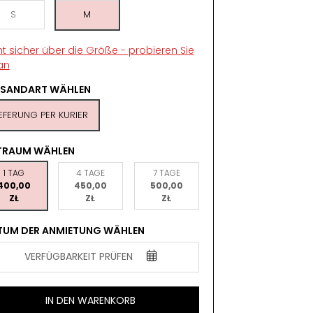
S
M
ht sicher über die Größe - probieren Sie
an
RSANDART WÄHLEN
IEFERUNG PER KURIER
ITRAUM WÄHLEN
1 TAG
4 TAGE
7 TAGE
400,00
450,00
500,00
ZŁ
ZŁ
ZŁ
TUM DER ANMIETUNG WÄHLEN
VERFÜGBARKEIT PRÜFEN
IN DEN WARENKORB