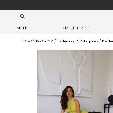
r DHL-Kurier deutschlandweit.
Item
4
of
7
SKLEP
MARKETPLACE
E-GARDEROBE.COM
/
Bekleidung
/
Categories
/
Kleide