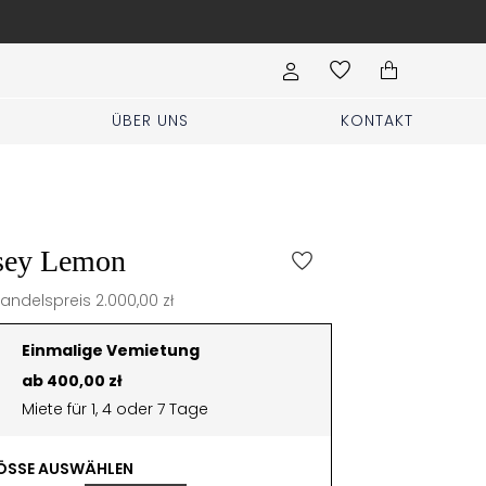
Hochzeit, Party, Geburtstag? Kleidung für
ÜBER UNS
KONTAKT
sey Lemon
handelspreis 2.000,00 zł
Einmalige Vemietung
ab 400,00 zł
Miete für 1, 4 oder 7 Tage
SSE AUSWÄHLEN