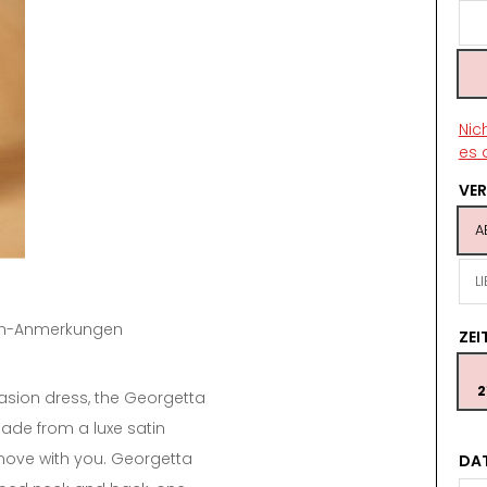
Nic
es 
VE
A
L
tin-Anmerkungen
ZE
2
asion dress, the Georgetta
de from a luxe satin
 move with you. Georgetta
DA