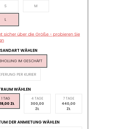
S
M
L
ht sicher über die Größe - probieren Sie
an
RSANDART WÄHLEN
BHOLUNG IM GESCHÄFT
IEFERUNG PER KURIER
ITRAUM WÄHLEN
1 TAG
4 TAGE
7 TAGE
18,00 ZŁ
300,00
440,00
ZŁ
ZŁ
TUM DER ANMIETUNG WÄHLEN