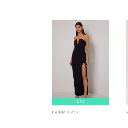
NEU
DALINA BLACK
Liehe ab
380,00 zł
BESTELL ANPROBE