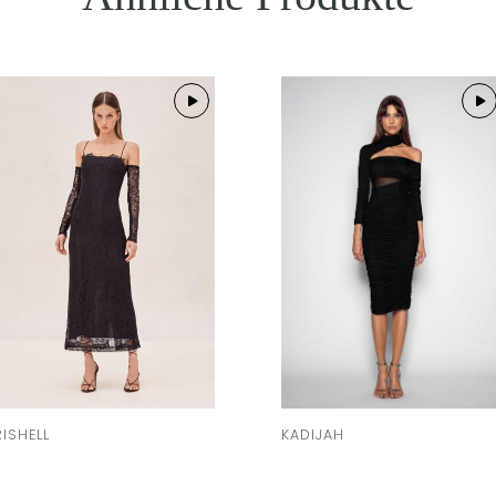
RISHELL
KADIJAH
Liehe ab
318,00 zł
Liehe ab
290,00 zł
BESTELL ANPROBE
BESTELL ANPROBE