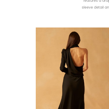
features a dr
sleeve detail an