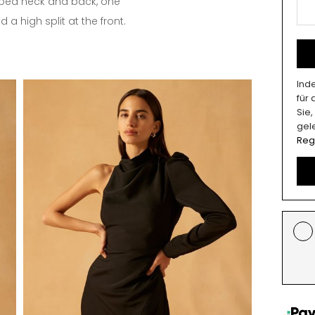
aped neck and back, one
d a high split at the front.
Ind
für
Sie
gel
Reg