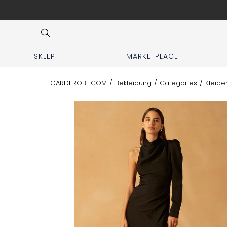
ng und Hilfe bei der Outfit-Auswahl.
Item
4
of
7
SKLEP
MARKETPLACE
E-GARDEROBE.COM
/
Bekleidung
/
Categories
/
Kleide