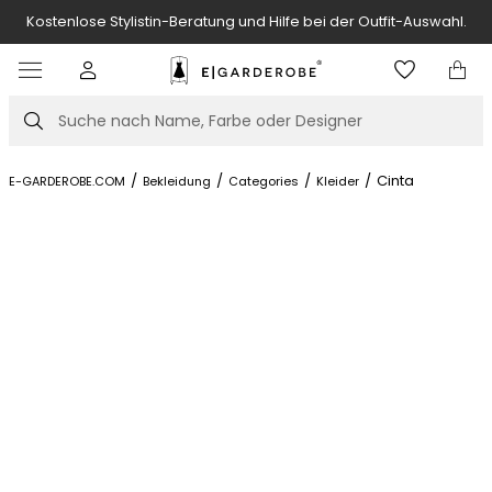
Kostenlose Stylistin-Beratung und Hilfe bei der Outfit-Auswahl.
Item
3
of
Suche
7
/
/
/
/
Cinta
E-GARDEROBE.COM
Bekleidung
Categories
Kleider