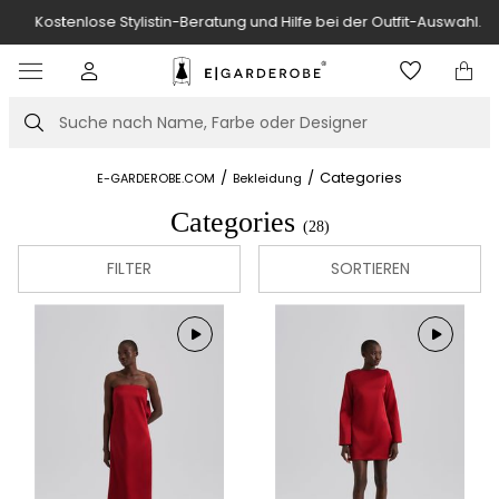
Kostenlose Stylistin-Beratung und Hilfe bei der Outfit-Auswahl.
Item
3
of
Suche
7
/
/
Categories
E-GARDEROBE.COM
Bekleidung
Categories
(28)
FILTER
SORTIEREN