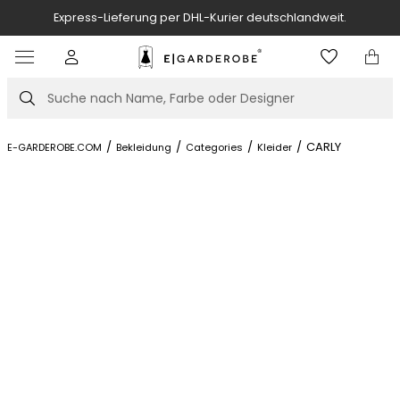
Express-Lieferung per DHL-Kurier deutschlandweit.
Item
2
of
Suche
7
/
/
/
/
CARLY
E-GARDEROBE.COM
Bekleidung
Categories
Kleider