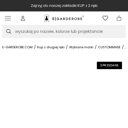
Zajrzyj do naszej zakładki KUP z 2 ręki
Item
2
of
Szukaj
10
/
/
/
/
...
A
E-GARDEROBE.COM
Kup z drugiej ręki
Wybrane marki
CUSTOMMADE
SPRZEDANE