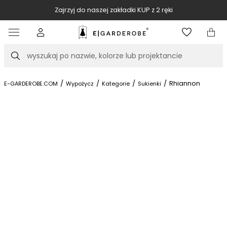
Zajrzyj do naszej zakładki KUP z 2 ręki
Item
2
of
Szukaj
10
/
/
/
/
Rhiannon
E-GARDEROBE.COM
Wypożycz
Kategorie
Sukienki