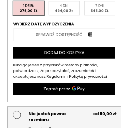
1 DZIEŃ
4 DNI
7 DNI
276,00 ZŁ
494,00 ZŁ
545,00 ZŁ
WYBIERZ DATĘ WYPOŻYCZENIA
SPRAWDŹ DOSTĘPNOŚĆ
DODAJ DO KOSZYKA
Klikając jeden z przycisków metody płatności,
potwierdzasz, że przeczytałeś, zrozumiałeś i
akceptujesz nasz
Regulamin
i
Politykę prywatności
Nie jesteś pewna
od 80,00 zł
rozmiaru