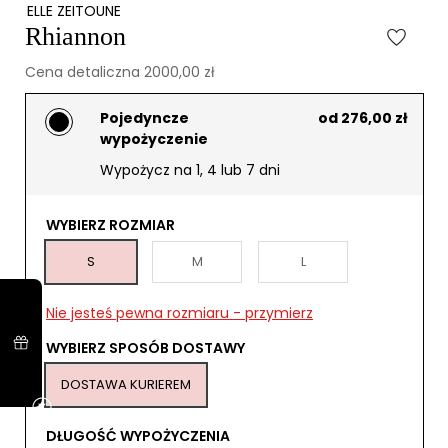
ELLE ZEITOUNE
Rhiannon
Cena detaliczna 2000,00 zł
Pojedyncze
od 276,00 zł
wypożyczenie
Wypożycz na 1, 4 lub 7 dni
WYBIERZ ROZMIAR
S
M
L
Nie jesteś pewna rozmiaru - przymierz
WYBIERZ SPOSÓB DOSTAWY
DOSTAWA KURIEREM
DŁUGOŚĆ WYPOŻYCZENIA