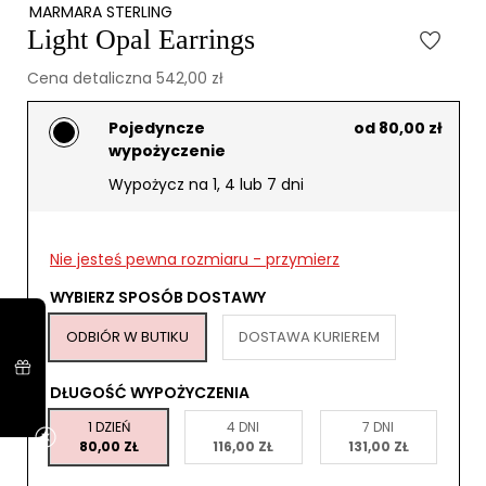
MARMARA STERLING
Light Opal Earrings
Cena detaliczna 542,00 zł
Pojedyncze
od 80,00 zł
wypożyczenie
Wypożycz na 1, 4 lub 7 dni
Nie jesteś pewna rozmiaru - przymierz
WYBIERZ SPOSÓB DOSTAWY
ODBIÓR W BUTIKU
DOSTAWA KURIEREM
DŁUGOŚĆ WYPOŻYCZENIA
1 DZIEŃ
4 DNI
7 DNI
80,00 ZŁ
116,00 ZŁ
131,00 ZŁ