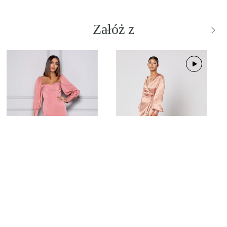
Załóż z
ANNA ROSE
MIELE DUSTY
Wypożycz od
195,00 zł
Wypożycz od
253,00 zł
ZAMÓW PRZYMIARKĘ
ZAMÓW PRZYMIARKĘ