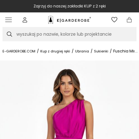
Zajrzyj do naszej zakładki KUP z 2 ręki
Item
3
of
Szukaj
10
/
/
/
/
Fuschia Mini
...
E-GARDEROBE.COM
Kup z drugiej ręki
Ubrania
Sukienki