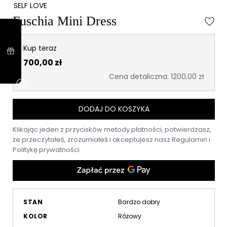
SELF LOVE
Fuschia Mini Dress
Kup teraz
700,00 zł
Cena detaliczna: 1200,00 zł
DODAJ DO KOSZYKA
Klikając jeden z przycisków metody płatności, potwierdzasz,
że przeczytałeś, zrozumiałeś i akceptujesz nasz
Regulamin
i
Politykę prywatności
STAN
Bardzo dobry
KOLOR
Różowy