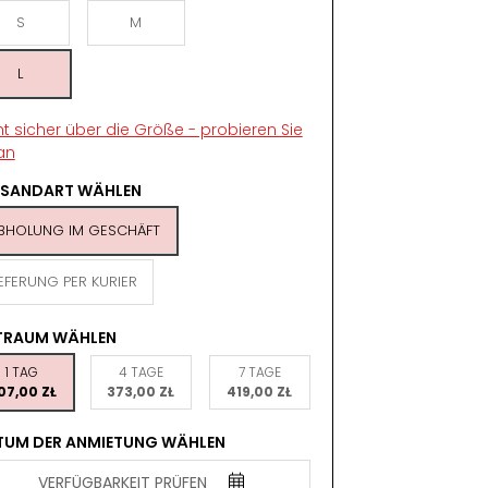
S
M
L
ht sicher über die Größe - probieren Sie
an
RSANDART WÄHLEN
BHOLUNG IM GESCHÄFT
IEFERUNG PER KURIER
ITRAUM WÄHLEN
1 TAG
4 TAGE
7 TAGE
07,00 ZŁ
373,00 ZŁ
419,00 ZŁ
TUM DER ANMIETUNG WÄHLEN
VERFÜGBARKEIT PRÜFEN