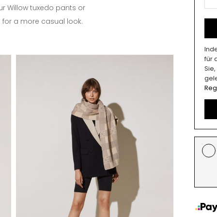
ur Willow tuxedo pants or
for a more casual look.
Ind
für
Sie
gel
Reg