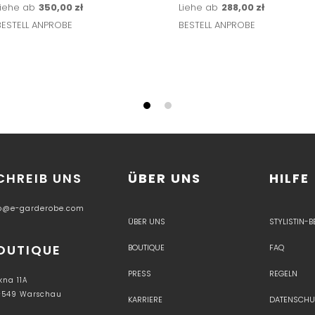
Liehe ab
350,00 zł
Liehe ab
288,00 zł
BESTELL ANPROBE
BESTELL ANPROBE
CHREIB UNS
ÜBER UNS
HILFE
fo@e-garderobe.com
ÜBER UNS
STYLISTIN-
OUTIQUE
BOUTIQUE
FAQ
PRESS
REGELN
kna 11A
-549 Warschau
KARRIERE
DATENSCHU