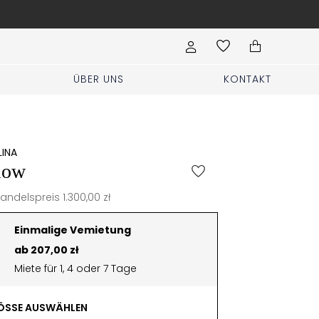
Hochzeit, Party, Geburtstag? Kleidung für
ÜBER UNS
KONTAKT
LINA
low
andelspreis 1.300,00 zł
Einmalige Vemietung
ab 207,00 zł
Miete für 1, 4 oder 7 Tage
SSE AUSWÄHLEN