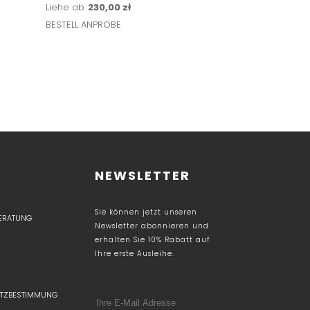
Liehe ab
230,00 zł
Liehe ab
207,00 z
BESTELL ANPROBE
BESTELL ANPROBE
NEWSLETTER
Sie können jetzt unseren
BERATUNG
Newsletter abonnieren und
erhalten Sie 10% Rabatt auf
Ihre erste Ausleihe.
TZBESTIMMUNG