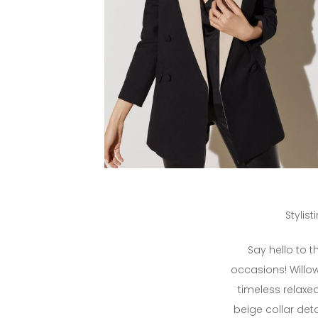
Stylis
Say hello to t
occasions! Willo
timeless relaxe
beige collar detai