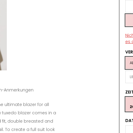
Nic
es 
VE
A
L
tin-Anmerkungen
ZE
he ultimate blazer for all
2
w tuxedo blazer comes in a
DA
d fit, double breasted and
l. To create a full suit look