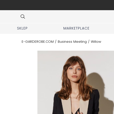
r DHL-Kurier deutschlandweit.
Item
3
of
7
SKLEP
MARKETPLACE
E-GARDEROBE.COM
/
Business Meeting
/
Willow