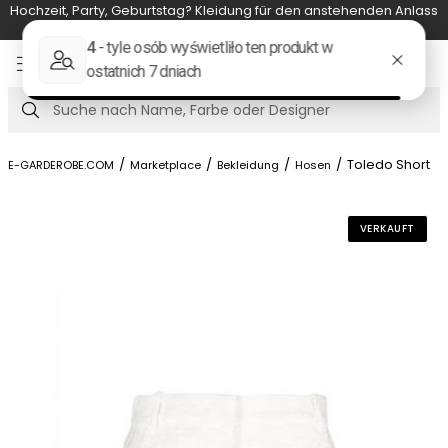
rtstag? Kleidung für den anstehenden Anlass
Es ist möglich, die 
ausleihen.
Item
5
of
Suche
7
/
/
/
/
Toledo Short
E-GARDEROBE.COM
Marketplace
Bekleidung
Hosen
VERKAUFT