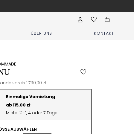
Hochzeit, Party, Geburtstag? Kleidung für
ÜBER UNS
KONTAKT
OMMADE
NU
andelspreis 1.790,00 zł
Einmalige Vemietung
ab 115,00 zł
Miete für 1, 4 oder 7 Tage
SSE AUSWÄHLEN