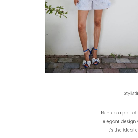
Stylis
Nunu is a pair of
elegant design w
It’s the ideal