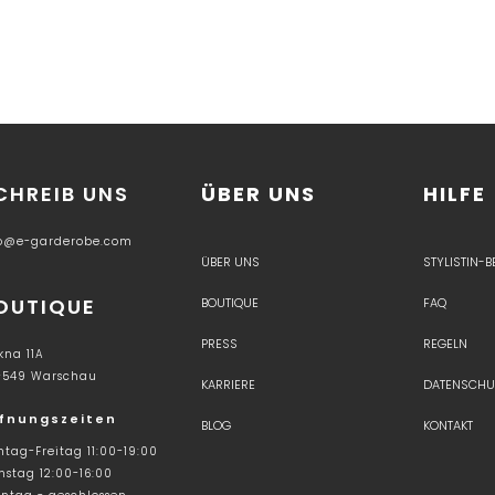
CHREIB UNS
ÜBER UNS
HILFE
fo@e-garderobe.com
ÜBER UNS
STYLISTIN-
OUTIQUE
BOUTIQUE
FAQ
PRESS
REGELN
kna 11A
-549 Warschau
KARRIERE
DATENSCHU
fnungszeiten
BLOG
KONTAKT
tag-Freitag 11:00-19:00
stag 12:00-16:00