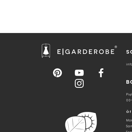
S
in
B
Pię
00
Öf
Mon
Sam