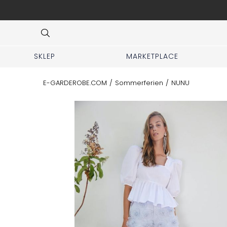
r DHL-Kurier deutschlandweit.
Item
3
of
7
SKLEP
MARKETPLACE
E-GARDEROBE.COM
/
Sommerferien
/
NUNU