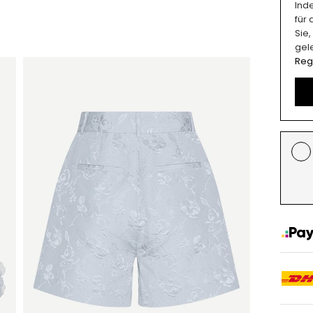
Ind
für
Sie
gel
Reg