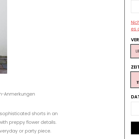
Nic
es 
VE
L
ZE
1
tin-Anmerkungen
DA
 sophisticated shorts in an
ith preppy flower details.
 everyday or party piece.