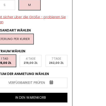
S
M
ht sicher über die Größe - probieren Sie
an
RSANDART WÄHLEN
IEFERUNG PER KURIER
ITRAUM WÄHLEN
1 TAG
4 TAGE
7 TAGE
15,00 ZŁ
219,00 ZŁ
262,00 ZŁ
TUM DER ANMIETUNG WÄHLEN
VERFÜGBARKEIT PRÜFEN
IN DEN WARENKORB